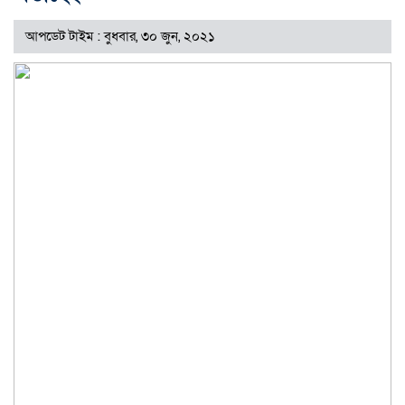
আপডেট টাইম : বুধবার, ৩০ জুন, ২০২১