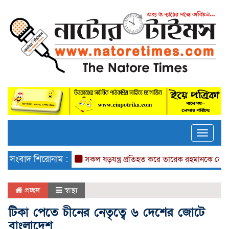
Toggle
naviga
সংবাদ শিরোনাম :
সকল ষড়যন্ত্র প্রতিহত করে তারেক রহমানকে দেশে আনতে হব
প্রচ্ছদ
স্বাস্থ্য
টিকা পেতে চীনের নেতৃত্বে ৬ দেশের জোটে
বাংলাদেশ