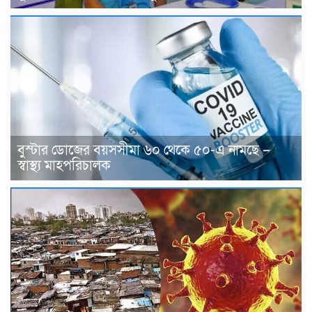
বুস্টার ডোজের বয়সসীমা ৬০ থেকে ৫০-এ নামছে –
স্বাস্থ্য মাহপরিচালক