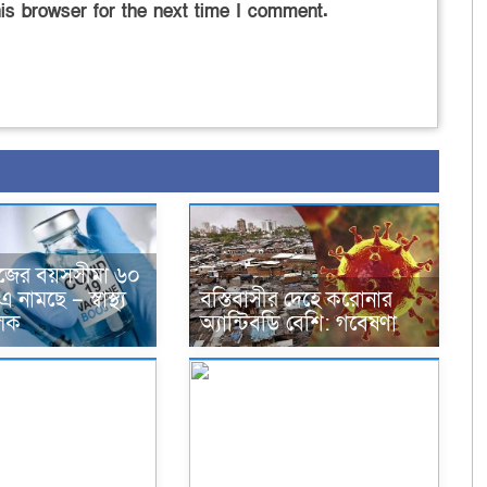
is browser for the next time I comment.
ডোজের বয়সসীমা ৬০
নামছে – স্বাস্থ্য
বস্তিবাসীর দেহে করোনার
লক
অ্যান্টিবডি বেশি: গবেষণা