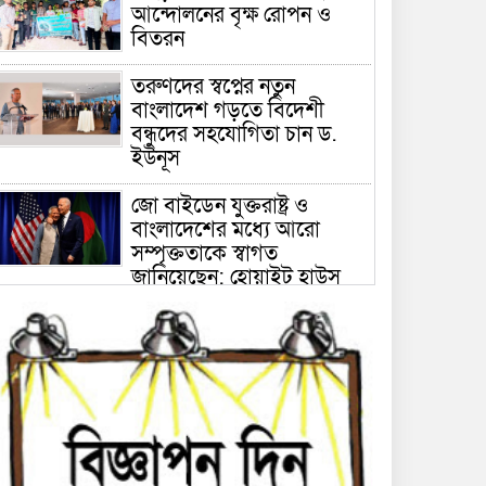
আন্দোলনের বৃক্ষ রোপন ও
বিতরন
তরুণদের স্বপ্নের নতুন
বাংলাদেশ গড়তে বিদেশী
বন্ধুদের সহযোগিতা চান ড.
ইউনূস
জো বাইডেন যুক্তরাষ্ট্র ও
বাংলাদেশের মধ্যে আরো
সম্পৃক্ততাকে স্বাগত
জানিয়েছেন: হোয়াইট হাউস
‘দেশে বৈষম্যহীন সমাজ প্রতিষ্ঠা
হলেই আমার সন্তানের আত্মদান
সার্থক হবে’- শহিদ মানিকের
বাবা