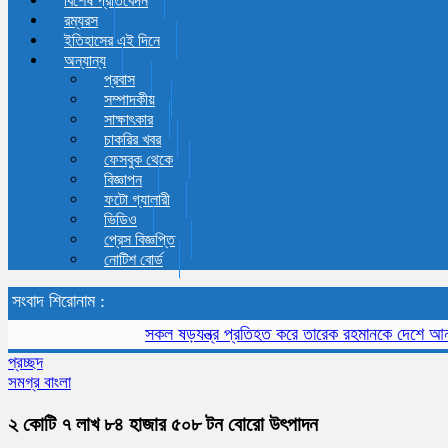
বিশেষ প্রতিবেদন
রম্যরস
ইতিহাসের এই দিনে
অন্যান্য
প্রবাস
সম্পাদকীয়
সাক্ষাৎকার
চাকরির খবর
ফেসবুক থেকে
বিজ্ঞাপন
ফটো গ্যালারী
ভিডিও
প্রেস বিজ্ঞপ্তি
নোটিশ বোর্ড
সংবাদ শিরোনাম :
সকল ষড়যন্ত্র প্রতিহত করে তারেক রহমানকে দেশে আনতে হবে:
প্রচ্ছদ
সমগ্র বাংলা
২ কোটি ৭ লাখ ৮৪ হাজার ৫০৮ টন বোরো উৎপাদন