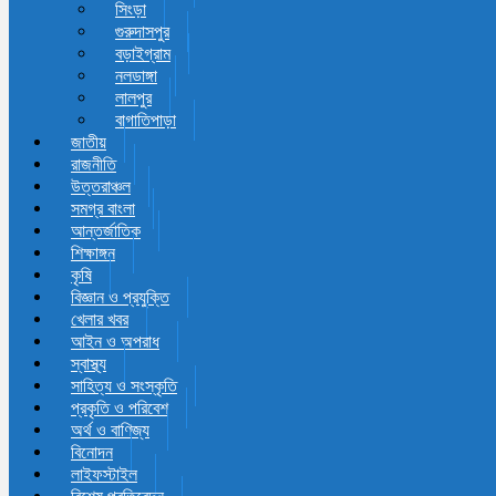
সিংড়া
গুরুদাসপুর
বড়াইগ্রাম
নলডাঙ্গা
লালপুর
বাগাতিপাড়া
জাতীয়
রাজনীতি
উত্তরাঞ্চল
সমগ্র বাংলা
আন্তর্জাতিক
শিক্ষাঙ্গন
কৃষি
বিজ্ঞান ও প্রযুক্তি
খেলার খবর
আইন ও অপরাধ
স্বাস্থ্য
সাহিত্য ও সংস্কৃতি
প্রকৃতি ও পরিবেশ
অর্থ ও বাণিজ্য
বিনোদন
লাইফস্টাইল