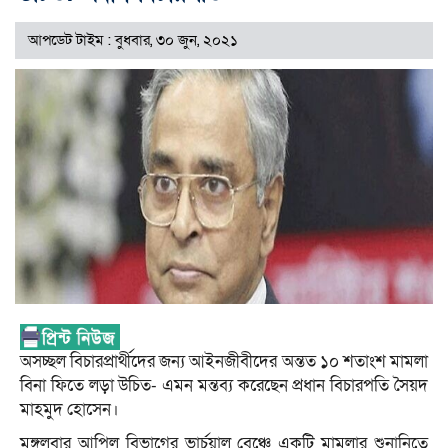
আপডেট টাইম : বুধবার, ৩০ জুন, ২০২১
অসচ্ছল বিচারপ্রার্থীদের জন্য আইনজীবীদের অন্তত ১০ শতাংশ মামলা
বিনা ফিতে লড়া উচিত- এমন মন্তব্য করেছেন প্রধান বিচারপতি সৈয়দ
মাহমুদ হোসেন।
মঙ্গলবার আপিল বিভাগের ভার্চুয়াল বেঞ্চে একটি মামলার শুনানিতে