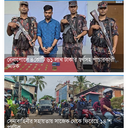
বেনাপোলে ৪কোটি ৬১ লাখ টাকার স্বর্ণসহ পাঁচারকারী
আটক
সেনাবাহিনীর সহায়তায় সাজেক থেকে ফিরেছে ১৪’শ
পর্যটক