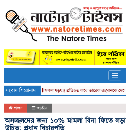
Toggle
naviga
সংবাদ শিরোনাম :
সকল ষড়যন্ত্র প্রতিহত করে তারেক রহমানকে দেশে আনতে হবে
প্রচ্ছদ
জাতীয়
অসচ্ছলদের জন্য ১০% মামলা বিনা ফিতে লড়া
উচিত: প্রধান বিচারপতি