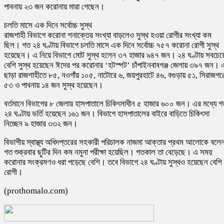
পাবনায় ২৩ জন করোনায় মারা গেছেন।
চলতি মাসে এক দিনে সর্বোচ্চ সুস্থ
রাজশাহী বিভাগে করোনা শনাক্তের সংখ্যা বাড়লেও সুস্থ হওয়া রোগীর সংখ্যা কম
ছিল। গত ২৪ ঘণ্টায় বিভাগে চলতি মাসে এক দিনে সর্বোচ্চ ৭৫৭ করোনা রোগী সুস্থ
হয়েছেন। এ নিয়ে বিভাগে মোট সুস্থ হলেন ৩৭ হাজার ৯৪৭ জন। ২৪ ঘণ্টায় সবচেয়
বেশি সুস্থ হয়েছেন ঈদের পর করোনার ‘হটস্পট’ চাঁপাইনবাবগঞ্জ জেলায় ৩৯৭ জন। 
ছাড়া রাজশাহীতে ৮৫, নওগাঁয় ১০৫, নাটোরে ৬, জয়পুরহাটে ৪৬, বগুড়ায় ৫১, সিরাজগঞ্
৫৩ ও পাবনায় ১৪ জন সুস্থ হয়েছেন।
বর্তমানে বিভাগের ৮ জেলায় হাসপাতালে চিকিৎসাধীন ৫ হাজার ৬০০ জন। এর মধ্যে গ
২৪ ঘণ্টায় ভর্তি হয়েছেন ১৬১ জন। বিভাগে হাসপাতালের বাইরে বাড়িতে চিকিৎসা
নিচ্ছেন ৯ হাজার ৩৩২ জন।
বিভাগীয় স্বাস্থ্য অধিদপ্তরের সহকারী পরিচালক নাজমা আক্তার প্রথম আলোকে বলেন
গত শুক্রবার ছুটির দিন কম নমুনা পরীক্ষা হয়েছিল। গতকাল তা বেড়েছে। এ সময়
করোনার সংক্রমণও ধরা পড়েছে বেশি। তবে বিভাগে ২৪ ঘণ্টায় সুস্থও হয়েছেন বেশি
রোগী।
(prothomalo.com)