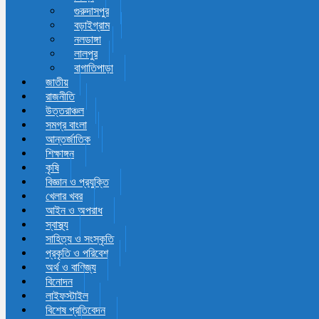
গুরুদাসপুর
বড়াইগ্রাম
নলডাঙ্গা
লালপুর
বাগাতিপাড়া
জাতীয়
রাজনীতি
উত্তরাঞ্চল
সমগ্র বাংলা
আন্তর্জাতিক
শিক্ষাঙ্গন
কৃষি
বিজ্ঞান ও প্রযুক্তি
খেলার খবর
আইন ও অপরাধ
স্বাস্থ্য
সাহিত্য ও সংস্কৃতি
প্রকৃতি ও পরিবেশ
অর্থ ও বাণিজ্য
বিনোদন
লাইফস্টাইল
বিশেষ প্রতিবেদন