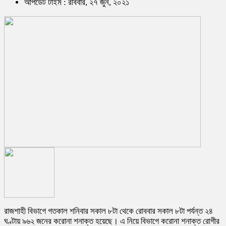
আপডেট টাইম : রবিবার, ২৭ জুন, ২০২১
রাজশাহী বিভাগে গতকাল শনিবার সকাল ৮টা থেকে রোববার সকাল ৮টা পর্যন্ত ২৪
ঘণ্টায় ৯৬২ জনের করোনা শনাক্ত হয়েছে। এ নিয়ে বিভাগে করোনা শনাক্ত রোগীর