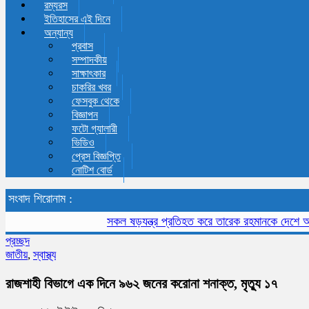
রম্যরস
ইতিহাসের এই দিনে
অন্যান্য
প্রবাস
সম্পাদকীয়
সাক্ষাৎকার
চাকরির খবর
ফেসবুক থেকে
বিজ্ঞাপন
ফটো গ্যালারী
ভিডিও
প্রেস বিজ্ঞপ্তি
নোটিশ বোর্ড
সংবাদ শিরোনাম :
সকল ষড়যন্ত্র প্রতিহত করে তারেক রহমানকে দেশে আনতে হব
প্রচ্ছদ
জাতীয়
,
স্বাস্থ্য
রাজশাহী বিভাগে এক দিনে ৯৬২ জনের করোনা শনাক্ত, মৃত্যু ১৭