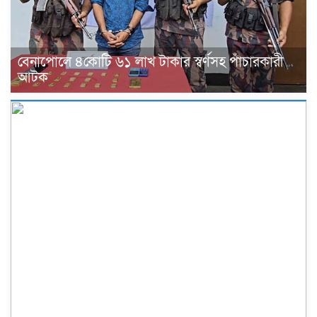
বেনাপোলে ৪কোটি ৬১ লাখ টাকার স্বর্ণসহ পাঁচারকারী
আটক