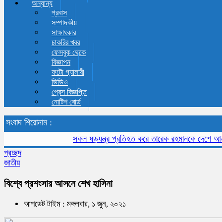
অন্যান্য
প্রবাস
সম্পাদকীয়
সাক্ষাৎকার
চাকরির খবর
ফেসবুক থেকে
বিজ্ঞাপন
ফটো গ্যালারী
ভিডিও
প্রেস বিজ্ঞপ্তি
নোটিশ বোর্ড
সংবাদ শিরোনাম :
সকল ষড়যন্ত্র প্রতিহত করে তারেক রহমানকে দেশে আনতে হবে
প্রচ্ছদ
জাতীয়
বিশ্বে প্রশংসার আসনে শেখ হাসিনা
আপডেট টাইম : মঙ্গলবার, ১ জুন, ২০২১