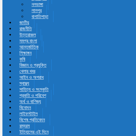
নলডাঙ্গা
লালপুর
বাগাতিপাড়া
জাতীয়
রাজনীতি
উত্তরাঞ্চল
সমগ্র বাংলা
আন্তর্জাতিক
শিক্ষাঙ্গন
কৃষি
বিজ্ঞান ও প্রযুক্তি
খেলার খবর
আইন ও অপরাধ
স্বাস্থ্য
সাহিত্য ও সংস্কৃতি
প্রকৃতি ও পরিবেশ
অর্থ ও বাণিজ্য
বিনোদন
লাইফস্টাইল
বিশেষ প্রতিবেদন
রম্যরস
ইতিহাসের এই দিনে