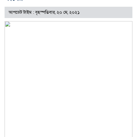
আপডেট টাইম : বৃহস্পতিবার, ২০ মে, ২০২১