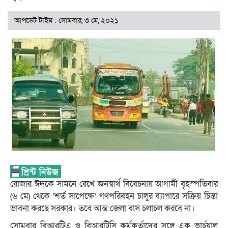
আপডেট টাইম : সোমবার, ৩ মে, ২০২১
রোজার ঈদকে সামনে রেখে জনস্বার্থ বিবেচনায় আগামী বৃহস্পতিবার
(৬ মে) থেকে ‘শর্ত সাপেক্ষে’ গণপরিবহন চালুর ব্যাপারে সক্রিয় চিন্তা
ভাবনা করছে সরকার। তবে আন্ত:জেলা বাস চলাচল করবে না।
সোমবার বিআরটিএ ও বিআরটিসি কর্মকর্তাদের সঙ্গে এক ভার্চুয়াল