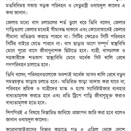
মতবিনিময় সভায় সড়ক পরিবহন ও সেতুমন্ত্রী ওবায়দুল কাদের এ
কথা জানান।
জেলার মধ্যে বাস চলাচলের শর্ত তুলে ধরে তিনি বলেন, জেলার
গাড়িগুলো জেলার মধ্যেই সীমাবদ্ধ থাকবে এবং কোনোভাবেই জেলার
সীমানা অতিক্রম করতে পারবে না। সিটির ক্ষেত্রেও সিটি পরিবহন
সিটির বাইরে যেতে পারবে না। বাস ছাড়ার আগে সম্পূর্ণ স্বাস্থবিধি
মেনে পুরো বাসে জীবাণুনাশক ছিটাতে হবে। যাত্রী, বাসচালক ও
সহকারীকে শতভাগ স্বাস্থ্যবিধি মেনে অর্ধেক সিট খালি রেখে
গণপরিবহন চালাতে হবে।
তিনি বলেন, পরিবহনগুলোকে অবশ্যই অর্ধেক আসন খালি রেখে নতুন
সমন্বয়কৃত ভাড়ায় চলতে হবে। অতিরিক্ত ভাড়া আদায় করা যাবে না,
পরিবহন শ্রমিক ও যাত্রীদের মাস্ক ও হ্যান্ড স্যানিটাইজার ব্যবহার
বাধ্যতামূলক করতে হবে এবং প্রতি ট্রিপে গাড়ি জীবাণুমুক্ত করাও
বাধ্যতামূলক হতে হবে।
শিগগিরই এ বিষয়ে বিস্তারিত জানিয়ে প্রজ্ঞাপন জারি করা হবে বলেও
জানান ওবায়দুল কাদের।
করোনাভাইরাসের বিস্তার কমাতে গত ৫ এপ্রিল থেকে দেশে