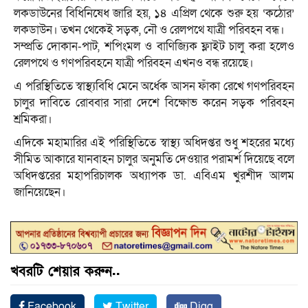
লকডাউনের বিধিনিষেধ জারি হয়, ১৪ এপ্রিল থেকে শুরু হয় ‘কঠোর’
লকডাউন। তখন থেকেই সড়ক, নৌ ও রেলপথে যাত্রী পরিবহন বন্ধ।
সম্প্রতি দোকান-পাট, শপিংমল ও বাণিজ্যিক ফ্লাইট চালু করা হলেও
রেলপথে ও গণপরিবহনে যাত্রী পরিবহন এখনও বন্ধ রয়েছে।
এ পরিস্থিতিতে স্বাস্থ্যবিধি মেনে অর্ধেক আসন ফাঁকা রেখে গণপরিবহন
চালুর দাবিতে রোববার সারা দেশে বিক্ষোভ করেন সড়ক পরিবহন
শ্রমিকরা।
এদিকে মহামারির এই পরিস্থিতিতে স্বাস্থ্য অধিদপ্তর শুধু শহরের মধ্যে
সীমিত আকারে যানবাহন চালুর অনুমতি দেওয়ার পরামর্শ দিয়েছে বলে
অধিদপ্তরের মহাপরিচালক অধ্যাপক ডা. এবিএম খুরশীদ আলম
জানিয়েছেন।
খবরটি শেয়ার করুন..
Facebook
Twitter
Digg