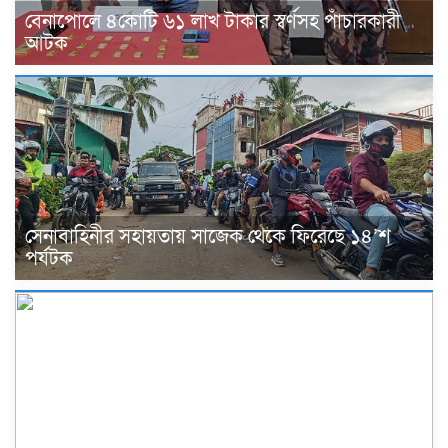
বেনাপোলে ৪কোটি ৬১ লাখ টাকার স্বর্ণসহ পাঁচারকারী
আটক
সেনাবাহিনীর সহায়তায় সাজেক থেকে ফিরেছে ১৪’শ
পর্যটক