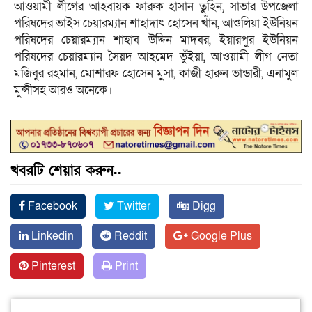
আওয়ামী লীগের আহবায়ক ফারুক হাসান তুহিন, সাভার উপজেলা
পরিষদের ভাইস চেয়ারম্যান শাহাদাৎ হোসেন খাঁন, আশুলিয়া ইউনিয়ন
পরিষদের চেয়ারম্যান শাহাব উদ্দিন মাদবর, ইয়ারপুর ইউনিয়ন
পরিষদের চেয়ারম্যান সৈয়দ আহমেদ ভুঁইয়া, আওয়ামী লীগ নেতা
মজিবুর রহমান, মোশারফ হোসেন মুসা, কাজী হারুন ভান্ডারী, এনামুল
মুন্সীসহ আরও অনেকে।
খবরটি শেয়ার করুন..
Facebook
Twitter
Digg
Linkedin
Reddit
Google Plus
Pinterest
Print