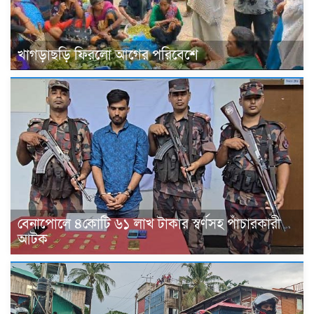
খাগড়াছড়ি ফিরলো আগের পরিবেশে
বেনাপোলে ৪কোটি ৬১ লাখ টাকার স্বর্ণসহ পাঁচারকারী
আটক