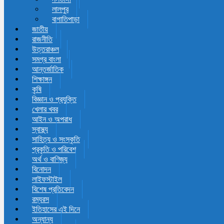
লালপুর
বাগাতিপাড়া
জাতীয়
রাজনীতি
উত্তরাঞ্চল
সমগ্র বাংলা
আন্তর্জাতিক
শিক্ষাঙ্গন
কৃষি
বিজ্ঞান ও প্রযুক্তি
খেলার খবর
আইন ও অপরাধ
স্বাস্থ্য
সাহিত্য ও সংস্কৃতি
প্রকৃতি ও পরিবেশ
অর্থ ও বাণিজ্য
বিনোদন
লাইফস্টাইল
বিশেষ প্রতিবেদন
রম্যরস
ইতিহাসের এই দিনে
অন্যান্য