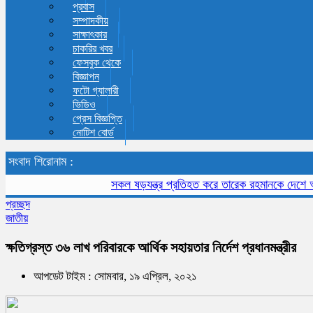
প্রবাস
সম্পাদকীয়
সাক্ষাৎকার
চাকরির খবর
ফেসবুক থেকে
বিজ্ঞাপন
ফটো গ্যালারী
ভিডিও
প্রেস বিজ্ঞপ্তি
নোটিশ বোর্ড
সংবাদ শিরোনাম :
সকল ষড়যন্ত্র প্রতিহত করে তারেক রহমানকে দেশে আনতে হব
প্রচ্ছদ
জাতীয়
ক্ষতিগ্রস্ত ৩৬ লাখ পরিবারকে আর্থিক সহায়তার নির্দেশ প্রধানমন্ত্রীর
আপডেট টাইম : সোমবার, ১৯ এপ্রিল, ২০২১