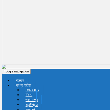
Toggle navigation
প্রচ্ছদ
সমগ্র নাটোর
নাটোর সদর
সিংড়া
গুরুদাসপুর
বড়াইগ্রাম
নলডাঙ্গা