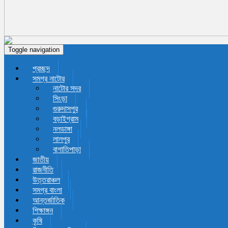
Toggle navigation
প্রচ্ছদ
সমগ্র নাটোর
নাটোর সদর
সিংড়া
গুরুদাসপুর
বড়াইগ্রাম
নলডাঙ্গা
লালপুর
বাগাতিপাড়া
জাতীয়
রাজনীতি
উত্তরাঞ্চল
সমগ্র বাংলা
আন্তর্জাতিক
শিক্ষাঙ্গন
কৃষি