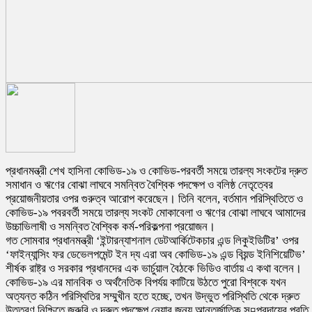
প্রধানমন্ত্রী শেখ হাসিনা কোভিড-১৯ ও কোভিড-পরবর্তী সময়ে তারল্য সংকটের দ্রুত
সমাধান ও ঋণের বোঝা লাঘবে সমন্বিত বৈশ্বিক পদক্ষেপ ও বলিষ্ঠ নেতৃত্বের
প্রয়োজনীয়তার ওপর গুরুত্ব আরোপ করেছেন। তিনি বলেন, বর্তমান পরিস্থিতিতে ও
কোভিড-১৯ পবরবর্তী সময়ে তারল্য সংকট মোকাবেলা ও ঋণের বোঝা লাঘবে আমাদের
উচ্চাভিলাষী ও সমন্বিত বৈশ্বিক কর্ম-পরিকল্পনা প্রয়োজন।
গত সোমবার প্রধানমন্ত্রী ‘ইন্টারন্যাশনাল ডেটআর্কিটেকচার এন্ড লিকুইডিটির’ ওপর
‘ফাইন্যান্সিং ফর ডেভেলপমেন্ট ইন দ্য এরা অব কোভিড-১৯ এন্ড বিয়ন্ড ইনিশিয়েটিভ’
শীর্ষক রাষ্ট্র ও সরকার প্রধানদের এক ভার্চুয়াল বৈঠকে ভিডিও বার্তায় এ কথা বলেন।
কোভিড-১৯ এর মানবিক ও অর্থনৈতিক বিপর্যয় কাটিয়ে উঠতে পুরো বিশ্বকে যখন
অত্যন্ত কঠিন পরিস্থিতির সম্মুখীন হতে হচ্ছে, তখন উদ্ভুত পরিস্থিতি থেকে দ্রুত
উত্তরণ নিশ্চিতে জরুরি ও দ্রুত পদক্ষেপ নেয়ার জন্য আন্তর্জাতিক স¤প্রদায়ের প্রতি