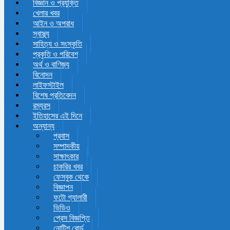
বিজ্ঞান ও প্রযুক্তি
খেলার খবর
আইন ও অপরাধ
স্বাস্থ্য
সাহিত্য ও সংস্কৃতি
প্রকৃতি ও পরিবেশ
অর্থ ও বাণিজ্য
বিনোদন
লাইফস্টাইল
বিশেষ প্রতিবেদন
রম্যরস
ইতিহাসের এই দিনে
অন্যান্য
প্রবাস
সম্পাদকীয়
সাক্ষাৎকার
চাকরির খবর
ফেসবুক থেকে
বিজ্ঞাপন
ফটো গ্যালারী
ভিডিও
প্রেস বিজ্ঞপ্তি
নোটিশ বোর্ড