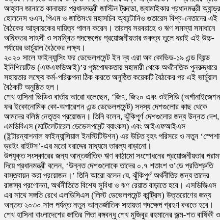
আহ্বান জানাতে কানাডার প্রধানমন্ত্রী জাস্টিন ট্রুডো, জ্যামাইকার প্রধানমন্ত্রী অ্যান্ড্র
হোলনেস ওএন, পিএম ও জাতিসংঘ মহাসচিব অ্যান্টোনিও গুতারেস বিশ্ব-নেতাদের এই
বৈঠকের আহ্বায়কের দায়িত্ব পালন করেন। তারল্য সরবরাহে ও ঋণ সমস্যা সমাধানে
অধিকতর সাহসী ও সমন্বিত পদক্ষেপের প্রয়োজনীয়তার গুরুত্ব তুলে ধরাই এই উচ্চ-
পর্যায়ের ভার্চুয়াল বৈঠকের লক্ষ্য।
২০২০ সালে ফাইন্যান্সিং ফর ডেভেলপমেন্ট ইন দ্য এরা অব কোভিড-১৯ এন্ড বিয়ন্ড
ইনিশিয়েটিভ (এফএফডিআই)’র পৃষ্ঠপোষকতায় মহামারী থেকে অর্থনৈতিক পুনরুদ্ধারে
সহায়তার লক্ষ্যে কর্ম-পরিকল্পনা ঠিক করতে অনুষ্ঠিত কয়েকটি বৈঠকের পর এই ভার্চুয়াল
বৈঠকটি অনুষ্ঠিত হল।
শেখ হাসিনা ভিডিও বার্তায় আরো বলেছেন, ‘জি৭, জি২০ এবং ওইসিডি (অর্গানাইজেশ
ফর ইকোনোমিক কো-অপারেশন এন্ড ডেভেলপমেন্ট) সদস্য দেশগুলোর কাছ থেকে
আমদের বলিষ্ঠ নেতৃত্ব প্রয়োজন। তিনি বলেন, ঝুঁকিপূর্ণ দেশগুলোর জন্য উন্নত দেশ,
এমডিবিএস (মাল্টিলেটারেল ডেভেলপমেন্ট ব্যাংকস) এবং আইএফআইএস
(ইন্টারন্যাশনাল ফাইন্যান্সিয়াল ইনস্টিটিউশন) এর উচিত বৃহৎ পরিসরে ও নতুন ‘স্পেশ
ড্রইং রাইটস’-এর মতো বরাদ্দের মাধ্যমে তারল্য বাড়ানো।
উপযুক্ত সংস্কারের জন্য আন্তর্জাতিক ঋণ কাঠামো সংশোধনের প্রয়োজনীয়তার পরামর
দিয়ে প্রধানমন্ত্রী বলেন, ‘উন্নত দেশগুলোকে তাদের ০.৭ শতাংশ ও’ডে প্রতিশ্রুতি
বাস্তবায়ন করা প্রয়োজন।’ তিনি আরো বলেন যে, ঝুঁকিপূর্ণ অর্থনীতির জন্য তাদের
রাজস্ব প্রণোদনা, অর্থনীতিতে বিশেষ সুবিধা ও ঋণ রেয়াত বাড়াতে হবে। এসডিজিএস
এর সাথে সঙ্গতি রেখে এলডিসিএস (লিস্ট ডেভেলপমেন্ট কান্ট্রিস) উত্তরোণের জন্য
অন্তত ২০৩০ সাল পর্যন্ত নতুন আন্তর্জাতিক সহায়তা পদক্ষেপ গ্রহণ করতে হবে।
শেখ হাসিনা বাংলাদেশের জাতির পিতা বঙ্গবন্ধু শেখ মুজিবুর রহমানের জন্ম-শত বার্ষিকী ও