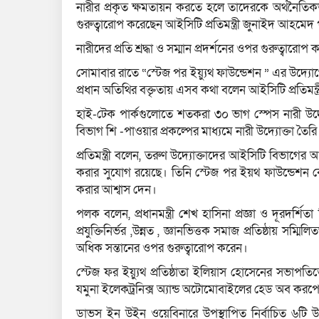
নারীর প্রকৃত ক্ষমতায়ন করতে হলে তাদেরকে অর্থনৈতিকভ
গুরুত্বারোপ করেছেন আইসিটি প্রতিমন্ত্রী জুনাইদ আহমে
নারীদের প্রতি শ্রদ্ধা ও সম্মান প্রদর্শনের ওপর গুরুত্বা
সোমাবার রাতে “স্টেজ পর ইয়্যুথ ফাউন্ডেশন ” এর উদ্য
প্রধান অতিথির বক্তৃতায় এসব কথা বলেন আইসিটি প্রতিমন্ত্
হাই-টেক পার্কগুলোতে শতকরা ৩০ ভাগ স্পেস নারী উদ্যোক
বিভাগ শি -পাওয়ার প্রকল্পের মাধ্যমে নারী উদ্যোক্তা তৈর
প্রতিমন্ত্রী বলেন, তরুণ উদ্যোক্তাদের আইসিটি বিভাগের 
করার সুযোগ রয়েছে। তিনি স্টেজ পর ইয়থ ফাউন্ডেশন কে
করার আশ্বাস দেন।
পলক বলেন, প্রধানমন্ত্রী শেখ হাসিনা প্রজ্ঞা ও দূরদর্শ
প্রযুক্তিনির্ভর ,উন্নত , জ্ঞানভিত্তক সমাজ প্রতিষ্ঠায
অধিক সন্তানের ওপর গুরুত্বারোপ করেন।
স্টেজ ফর ইয়্যুথ প্রতিষ্ঠাতা ইলিয়াস হোসেনের সভাপত
যমুনা ইলেকট্রনিক্স অ্যান্ড অটোমোবাইলের হেড অব করপ
ডাভস ইন উইন ওয়েবিনারে উপস্থাপিত নির্বাচিত ৬টি উদ