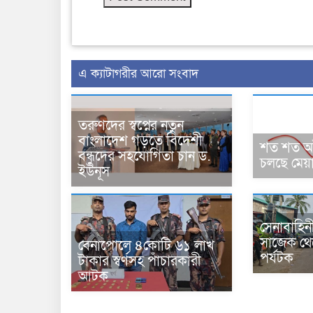
এ ক্যাটাগরীর আরো সংবাদ
তরুণদের স্বপ্নের নতুন
বাংলাদেশ গড়তে বিদেশী
শত শত অবৈ
বন্ধুদের সহযোগিতা চান ড.
চলছে মেয়াদো
ইউনূস
সেনাবাহি
সাজেক থে
বেনাপোলে ৪কোটি ৬১ লাখ
পর্যটক
টাকার স্বর্ণসহ পাঁচারকারী
আটক