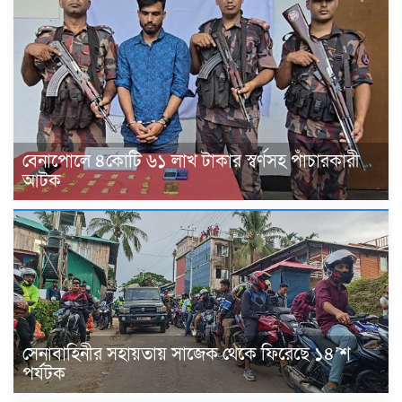
বেনাপোলে ৪কোটি ৬১ লাখ টাকার স্বর্ণসহ পাঁচারকারী
আটক
সেনাবাহিনীর সহায়তায় সাজেক থেকে ফিরেছে ১৪’শ
পর্যটক