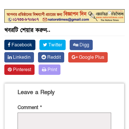
খবরটি শেয়ার করুন..
Facebook
Twitter
Digg
Linkedin
Reddit
Google Plus
Pinterest
Print
Leave a Reply
Comment
*