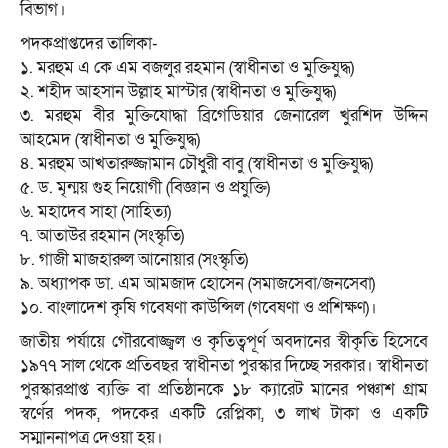
বিভাগ।
পদকপ্রাপ্তদের তালিকা-
১. মরহুম এ কে এম বজলুর রহমান (স্বাধীনতা ও মুক্তিযুদ্ধ)
২. শহীদ আহসান উল্লাহ মাস্টার (স্বাধীনতা ও মুক্তিযুদ্ধ)
৩. মরহুম বীর মুক্তিযোদ্ধা ব্রিগেডিয়ার জেনারেল খুরশিদ উদ্দিন
আহমেদ (স্বাধীনতা ও মুক্তিযুদ্ধ)
৪. মরহুম আখতারুজ্জামান চৌধুরী বাবু (স্বাধীনতা ও মুক্তিযুদ্ধ)
৫. ড. মৃন্ময় গুহ নিয়োগী (বিজ্ঞান ও প্রযুক্তি)
৬. মহাদেব সাহা (সাহিত্য)
৭. আতাউর রহমান (সংস্কৃতি)
৮. গাজী মাজহারুল আনোয়ার (সংস্কৃতি)
৯. অধ্যাপক ডা. এম আমজাদ হোসেন (সমাজসেবা/জনসেবা)
১০. বাংলাদেশ কৃষি গবেষণা কাউন্সিল (গবেষণা ও প্রশিক্ষণ)।
জাতীয় পর্যায়ে গৌরবোজ্জ্বল ও কৃতিত্বপূর্ণ অবদানের স্বীকৃতি হিসেবে
১৯৭৭ সাল থেকে প্রতিবছর স্বাধীনতা পুরস্কার দিচ্ছে সরকার। স্বাধীনতা
পুরস্কারপ্রাপ্ত ব্যক্তি বা প্রতিষ্ঠানকে ১৮ ক্যারেট মানের পঞ্চাশ গ্রাম
স্বর্ণের পদক, পদকের একটি রেপ্লিকা, ৩ লাখ টাকা ও একটি
সম্মাননাপত্র দেওয়া হয়।