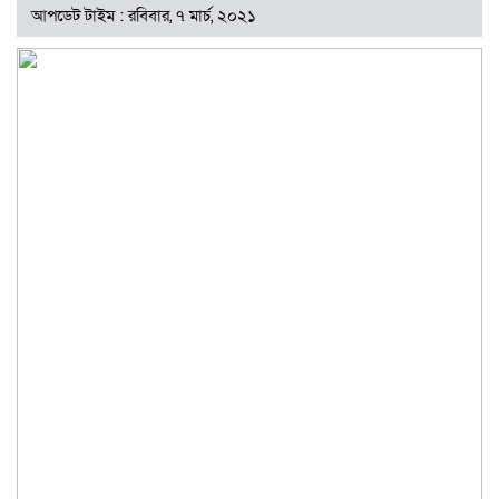
আপডেট টাইম : রবিবার, ৭ মার্চ, ২০২১