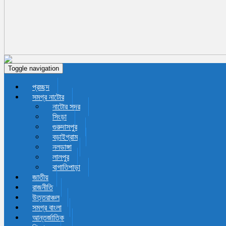
Toggle navigation
প্রচ্ছদ
সমগ্র নাটোর
নাটোর সদর
সিংড়া
গুরুদাসপুর
বড়াইগ্রাম
নলডাঙ্গা
লালপুর
বাগাতিপাড়া
জাতীয়
রাজনীতি
উত্তরাঞ্চল
সমগ্র বাংলা
আন্তর্জাতিক