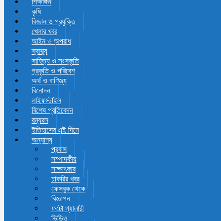
শিক্ষাঙ্গন
কৃষি
বিজ্ঞান ও প্রযুক্তি
খেলার খবর
আইন ও অপরাধ
স্বাস্থ্য
সাহিত্য ও সংস্কৃতি
প্রকৃতি ও পরিবেশ
অর্থ ও বাণিজ্য
বিনোদন
লাইফস্টাইল
বিশেষ প্রতিবেদন
রম্যরস
ইতিহাসের এই দিনে
অন্যান্য
প্রবাস
সম্পাদকীয়
সাক্ষাৎকার
চাকরির খবর
ফেসবুক থেকে
বিজ্ঞাপন
ফটো গ্যালারী
ভিডিও