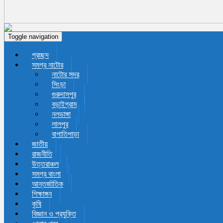
Toggle navigation
প্রচ্ছদ
সমগ্র নাটোর
নাটোর সদর
সিংড়া
গুরুদাসপুর
বড়াইগ্রাম
নলডাঙ্গা
লালপুর
বাগাতিপাড়া
জাতীয়
রাজনীতি
উত্তরাঞ্চল
সমগ্র বাংলা
আন্তর্জাতিক
শিক্ষাঙ্গন
কৃষি
বিজ্ঞান ও প্রযুক্তি