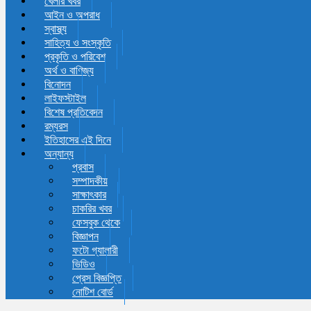
খেলার খবর
আইন ও অপরাধ
স্বাস্থ্য
সাহিত্য ও সংস্কৃতি
প্রকৃতি ও পরিবেশ
অর্থ ও বাণিজ্য
বিনোদন
লাইফস্টাইল
বিশেষ প্রতিবেদন
রম্যরস
ইতিহাসের এই দিনে
অন্যান্য
প্রবাস
সম্পাদকীয়
সাক্ষাৎকার
চাকরির খবর
ফেসবুক থেকে
বিজ্ঞাপন
ফটো গ্যালারী
ভিডিও
প্রেস বিজ্ঞপ্তি
নোটিশ বোর্ড