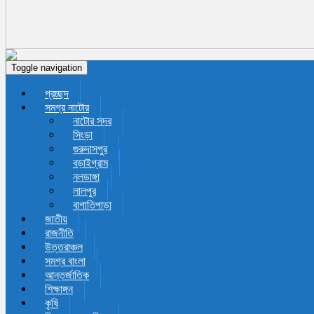
Toggle navigation
প্রচ্ছদ
সমগ্র নাটোর
নাটোর সদর
সিংড়া
গুরুদাসপুর
বড়াইগ্রাম
নলডাঙ্গা
লালপুর
বাগাতিপাড়া
জাতীয়
রাজনীতি
উত্তরাঞ্চল
সমগ্র বাংলা
আন্তর্জাতিক
শিক্ষাঙ্গন
কৃষি