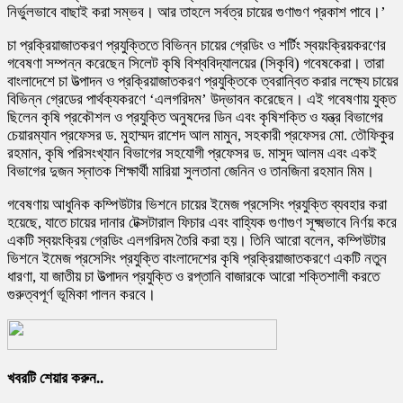
নির্ভুলভাবে বাছাই করা সম্ভব। আর তাহলে সর্বত্র চায়ের গুণাগুণ প্রকাশ পাবে।’
চা প্রক্রিয়াজাতকরণ প্রযুক্তিতে বিভিন্ন চায়ের গ্রেডিং ও শর্টিং স্বয়ংক্রিয়করণের
গবেষণা সম্পন্ন করেছেন সিলেট কৃষি বিশ্ববিদ্যালয়ের (সিকৃবি) গবেষকেরা। তারা
বাংলাদেশে চা উত্পাদন ও প্রক্রিয়াজাতকরণ প্রযুক্তিকে ত্বরান্বিত করার লক্ষ্যে চায়ের
বিভিন্ন গ্রেডের পার্থক্যকরণে ‘এলগরিদম’ উদ্ভাবন করেছেন। এই গবেষণায় যুক্ত
ছিলেন কৃষি প্রকৌশল ও প্রযুক্তি অনুষদের ডিন এবং কৃষিশক্তি ও যন্ত্র বিভাগের
চেয়ারম্যান প্রফেসর ড. মুহাম্মদ রাশেদ আল মামুন, সহকারী প্রফেসর মো. তৌফিকুর
রহমান, কৃষি পরিসংখ্যান বিভাগের সহযোগী প্রফেসর ড. মাসুদ আলম এবং একই
বিভাগের দুজন স্নাতক শিক্ষার্থী মারিয়া সুলতানা জেনিন ও তানজিনা রহমান মিম।
গবেষণায় আধুনিক কম্পিউটার ভিশনে চায়ের ইমেজ প্রসেসিং প্রযুক্তি ব্যবহার করা
হয়েছে, যাতে চায়ের দানার টেক্সটারাল ফিচার এবং বাহ্যিক গুণাগুণ সূক্ষ্মভাবে নির্ণয় করে
একটি স্বয়ংক্রিয় গ্রেডিং এলগরিদম তৈরি করা হয়। তিনি আরো বলেন, কম্পিউটার
ভিশনে ইমেজ প্রসেসিং প্রযুক্তি বাংলাদেশের কৃষি প্রক্রিয়াজাতকরণে একটি নতুন
ধারণা, যা জাতীয় চা উত্পাদন প্রযুক্তি ও রপ্তানি বাজারকে আরো শক্তিশালী করতে
গুরুত্বপূর্ণ ভূমিকা পালন করবে।
খবরটি শেয়ার করুন..