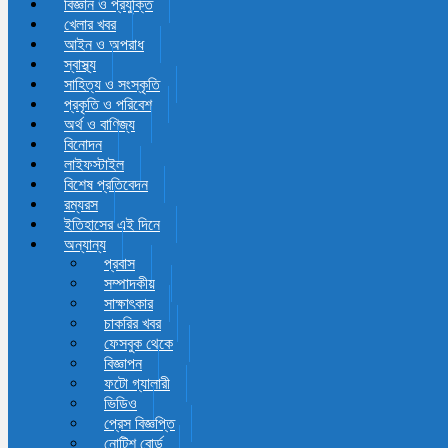
বিজ্ঞান ও প্রযুক্তি
খেলার খবর
আইন ও অপরাধ
স্বাস্থ্য
সাহিত্য ও সংস্কৃতি
প্রকৃতি ও পরিবেশ
অর্থ ও বাণিজ্য
বিনোদন
লাইফস্টাইল
বিশেষ প্রতিবেদন
রম্যরস
ইতিহাসের এই দিনে
অন্যান্য
প্রবাস
সম্পাদকীয়
সাক্ষাৎকার
চাকরির খবর
ফেসবুক থেকে
বিজ্ঞাপন
ফটো গ্যালারী
ভিডিও
প্রেস বিজ্ঞপ্তি
নোটিশ বোর্ড