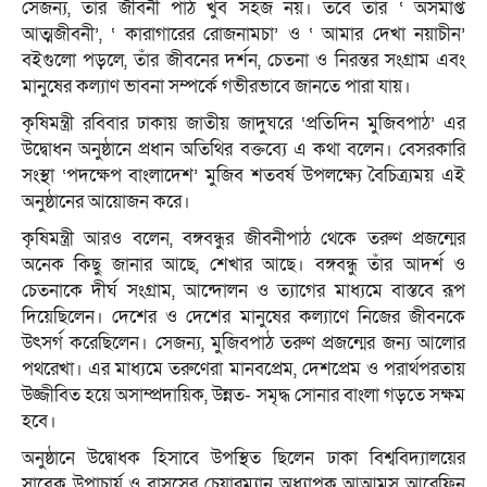
সেজন্য, তাঁর জীবনী পাঠ খুব সহজ নয়। তবে তাঁর ‘ অসমাপ্ত
আত্মজীবনী’, ‘ কারাগারের রোজনামচা’ ও ‘ আমার দেখা নয়াচীন’
বইগুলো পড়লে, তাঁর জীবনের দর্শন, চেতনা ও নিরন্তর সংগ্রাম এবং
মানুষের কল্যাণ ভাবনা সম্পর্কে গভীরভাবে জানতে পারা যায়।
কৃষিমন্ত্রী রবিবার ঢাকায় জাতীয় জাদুঘরে ‘প্রতিদিন মুজিবপাঠ’ এর
উদ্বোধন অনুষ্ঠানে প্রধান অতিথির বক্তব্যে এ কথা বলেন। বেসরকারি
সংস্থা ‘পদক্ষেপ বাংলাদেশ’ মুজিব শতবর্ষ উপলক্ষ্যে বৈচিত্র্যময় এই
অনুষ্ঠানের আয়োজন করে।
কৃষিমন্ত্রী আরও বলেন, বঙ্গবন্ধুর জীবনীপাঠ থেকে তরুণ প্রজন্মের
অনেক কিছু জানার আছে, শেখার আছে। বঙ্গবন্ধু তাঁর আদর্শ ও
চেতনাকে দীর্ঘ সংগ্রাম, আন্দোলন ও ত্যাগের মাধ্যমে বাস্তবে রূপ
দিয়েছিলেন। দেশের ও দেশের মানুষের কল্যাণে নিজের জীবনকে
উৎসর্গ করেছিলেন। সেজন্য, মুজিবপাঠ তরুণ প্রজন্মের জন্য আলোর
পথরেখা। এর মাধ্যমে তরুণেরা মানবপ্রেম, দেশপ্রেম ও পরার্থপরতায়
উজ্জীবিত হয়ে অসাম্প্রদায়িক, উন্নত- সমৃদ্ধ সোনার বাংলা গড়তে সক্ষম
হবে।
অনুষ্ঠানে উদ্বোধক হিসাবে উপস্থিত ছিলেন ঢাকা বিশ্ববিদ্যালয়ের
সাবেক উপাচার্য ও বাসসের চেয়ারম্যান অধ্যাপক আআমস আরেফিন