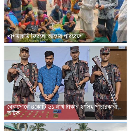
খাগড়াছড়ি ফিরলো আগের পরিবেশে
বেনাপোলে ৪কোটি ৬১ লাখ টাকার স্বর্ণসহ পাঁচারকারী
আটক