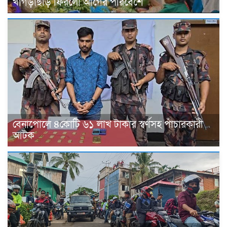
খাগড়াছড়ি ফিরলো আগের পরিবেশে
বেনাপোলে ৪কোটি ৬১ লাখ টাকার স্বর্ণসহ পাঁচারকারী
আটক