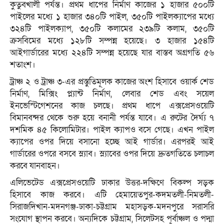
কুতুবখালী পর্যন্ত। প্রথম ধাপের নির্মাণ কাজের ১ হাজার ৫০০টি
পাইলের মধ্যে ১ হাজার ৩৪০টি পাইল, ৩৫০টি পাইলক্যাপের মধ্যে
৩২৪টি পাইলক্যাপ, ৩৫০টি কলামের ২৩৯টি কলাম, ৩৫০টি
ক্রসবিমের মধ্যে ১২৮টি সম্পন্ন হয়েছে। ৩ হাজার ১৫৪টি
আইগার্ডারের মধ্যে ২২৪টি সম্পন্ন হয়েছে যার বাস্তব অগ্রগতি ৫৬
শতাংশ।
ট্রাঞ্চ ২ ও ট্রাঞ্চ ৩-এর প্রস্তুতিমূলক কাজের অংশ হিসাবে ওয়ার্ক শেড
নির্মাণ, মিক্সিং প্ল্যান্ট নির্মাণ, লেবার শেড এবং সয়েল
ইনভেস্টিগেশনের কাজ চলছে। প্রথম ধাপে এক্সপ্রেসওয়েটি
বিমানবন্দর থেকে শুরু হয়ে বনানী পর্যন্ত যাবে। এ রুটের দৈর্ঘ্য ৭
দশমিক ৪৫ কিলোমিটার। পাইল ক্যাপও বসে গেছে। এখন পাইল
ক্যাপের ওপর দিয়ে বসানো হচ্ছে আই গার্ডার। এরপরই আই
গার্ডারের ওপরে বসবে স্ল্যাব। স্ল্যাবের ওপর দিয়ে দ্রুতগতিতে চলাচল
করবে যানবাহন।
এলিভেটেড এক্সপ্রেসওয়েটি ঢাকার উত্তর-দক্ষিণে বিকল্প সড়ক
হিসাবে কাজ করবে। এটি হেমায়েতপুর-কদমতলী-নিমতলী-
সিরাজদিখান-মদনগঞ্জ-ঢাকা-চট্টগ্রাম মহাসড়ক-মদনপুরে সরাসরি
সংযোগ স্থাপন করবে। অন্যদিকে চট্টগ্রাম, সিলেটসহ পূর্বাঞ্চল ও পদ্মা