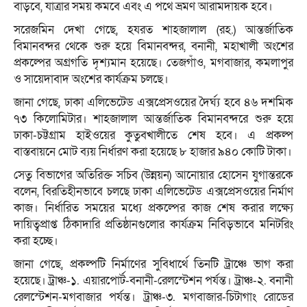
বাড়বে, যাত্রার সময় কমবে এবং এ পথে ভ্রমণ আরামদায়ক হবে।
সরেজমিন দেখা গেছে, হযরত শাহজালাল (রহ.) আন্তর্জাতিক
বিমানবন্দর থেকে শুরু হয়ে বিমানবন্দর, বনানী, মহাখালী অংশের
প্রকল্পের অগ্রগতি দৃশ্যমান হয়েছে। তেজগাঁও, মগবাজার, কমলাপুর
ও সায়েদাবাদ অংশের কার্যক্রম চলছে।
জানা গেছে, ঢাকা এলিভেটেড এক্সপ্রেসওয়ের দৈর্ঘ্য হবে ৪৬ দশমিক
৭৩ কিলোমিটার। শাহজালাল আন্তর্জাতিক বিমানবন্দরে শুরু হয়ে
ঢাকা-চট্টগ্রাম হাইওয়ের কুতুবখালীতে শেষ হবে। এ প্রকল্প
বাস্তবায়নে মোট ব্যয় নির্ধারণ করা হয়েছে ৮ হাজার ৯৪০ কোটি টাকা।
সেতু বিভাগের অতিরিক্ত সচিব (উন্নয়ন) আনোয়ার হোসেন যুগান্তরকে
বলেন, বিরতিহীনভাবে চলছে ঢাকা এলিভেটেড এক্সপ্রেসওয়ের নির্মাণ
কাজ। নির্ধারিত সময়ের মধ্যে প্রকল্পের কাজ শেষ করার লক্ষ্যে
দায়িত্বপ্রাপ্ত ঠিকাদারি প্রতিষ্ঠানগুলোর কার্যক্রম নিবিড়ভাবে মনিটরিং
করা হচ্ছে।
জানা গেছে, প্রকল্পটি নির্মাণের সুবিধার্থে তিনটি ট্রাঞ্চে ভাগ করা
হয়েছে। ট্রাঞ্চ-১. এয়ারপোর্ট-বনানী-রেলস্টেশন পর্যন্ত। ট্রাঞ্চ-২. বনানী
রেলস্টেশন-মগবাজার পর্যন্ত। ট্রাঞ্চ-৩. মগবাজার-চিটাগাং রোডের