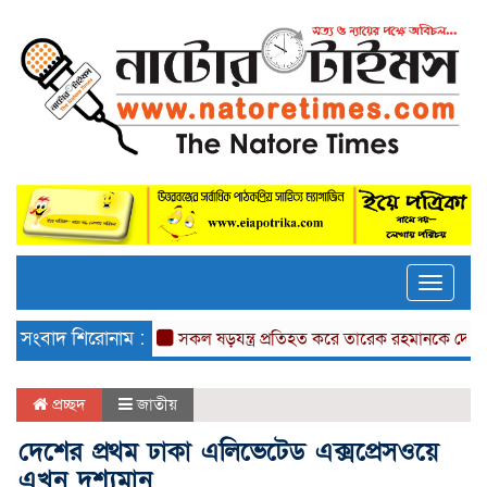
Toggle
naviga
সংবাদ শিরোনাম :
সকল ষড়যন্ত্র প্রতিহত করে তারেক রহমানকে দেশে আনতে হব
প্রচ্ছদ
জাতীয়
দেশের প্রথম ঢাকা এলিভেটেড এক্সপ্রেসওয়ে
এখন দৃশ্যমান