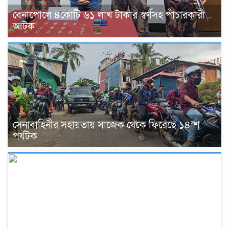
বেনাপোলে ৪কোটি ৬১ লাখ টাকার স্বর্ণসহ পাঁচারকারী
আটক
সেনাবাহিনীর সহায়তায় সাজেক থেকে ফিরেছে ১৪’শ
পর্যটক