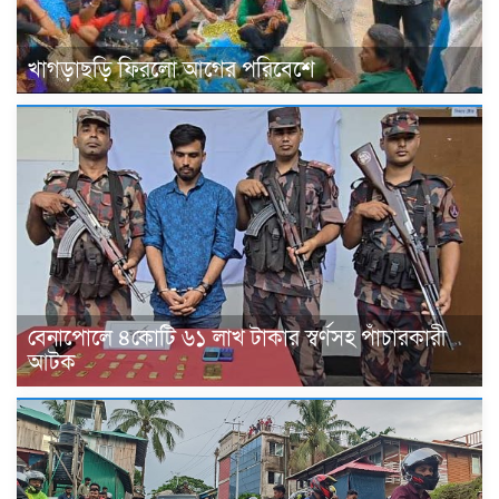
খাগড়াছড়ি ফিরলো আগের পরিবেশে
বেনাপোলে ৪কোটি ৬১ লাখ টাকার স্বর্ণসহ পাঁচারকারী
আটক