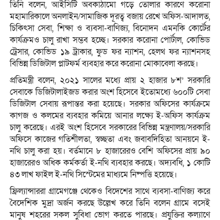
তিনি বলেন, আইসিটি অবকাঠামো গড়ে তোলার কারণে করোনা
মহামারিকালে অনলাইন/সামাজিক দূরত্ব বজায় রেখে অফিস-আদালত,
চিকিৎসা সেবা, শিক্ষা ও ব্যবসা-বাণিজ্য, বিনোদন এমনকি কোর্টের
কার্যক্রমও চালু রাখা সম্ভব হচ্ছে। সরকার করোনা পোর্টাল, কোভিড
ট্রেসার, কোভিড ১৯ ট্রাকার, ফুড ফর ন্যাশন, হেলথ ফর ন্যাশনসহ
বিভিন্ন ডিজিটাল প্লাটফর্ম ব্যবহার করে করোনা মোকাবেলা করছে।
প্রতিমন্ত্রী বলেন, ২০২১ সালের মধ্যে প্রায় ২ হাজার ৮শ’ সরকারি
সেবাকে ডিজিটালাইজড করার অংশ হিসেবে ইতোমধ্যে ৬০০টি সেবা
ডিজিটাল সেবায় রূপান্তর করা হয়েছে। সরকার অফিসের কার্যক্রমে
কাগজ ও কলমের ব্যবহার কমিয়ে আনার লক্ষ্যে ই-অফিস কার্যক্রম
চালু করেছে। এরই অংশ হিসেবে সরকারের বিভিন্ন মন্ত্রণালয়/সরকারি
অফিসে কাজের গতিশীলতা, স্বচ্ছতা এবং জবাবদিহিতা আনয়নে ই-
নথি চালু করা হয়। বর্তমানে ৮ হাজারেরও বেশি অফিসের প্রায় ৯০
হাজারেরও অধিক কর্মকর্তা ই-নথি ব্যবহার করছে। অদ্যবধি, ১ কোটি
৪৩ লাখ ফাইল ই-নথি সিস্টেমের মাধ্যমে নিষ্পত্তি হয়েছে।
ফ্রিল্যান্সাররা গ্রামেগঞ্জে থেকেও বিদেশের সাথে ব্যবসা-বাণিজ্য করে
বৈদেশিক মুদ্রা অর্জন করছে উল্লেখ করে তিনি বলেন গ্রামে বসেই
মানুষ শহরের সকল সুবিধা ভোগ করতে পারছে। প্রযুক্তির কল্যাণে