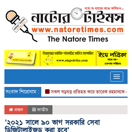
Toggle
naviga
সংবাদ শিরোনাম :
সকল ষড়যন্ত্র প্রতিহত করে তারেক রহমানকে দেশে আনতে হ
প্রচ্ছদ
জাতীয়
‘২০২১ সালে ৯০ ভাগ সরকারি সেবা
ডিজিটালাইজড করা হবে’