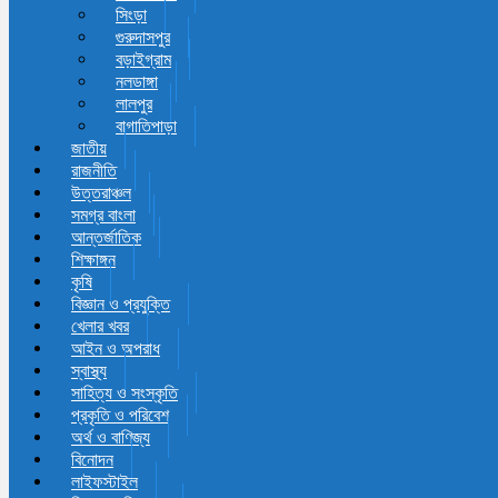
সিংড়া
গুরুদাসপুর
বড়াইগ্রাম
নলডাঙ্গা
লালপুর
বাগাতিপাড়া
জাতীয়
রাজনীতি
উত্তরাঞ্চল
সমগ্র বাংলা
আন্তর্জাতিক
শিক্ষাঙ্গন
কৃষি
বিজ্ঞান ও প্রযুক্তি
খেলার খবর
আইন ও অপরাধ
স্বাস্থ্য
সাহিত্য ও সংস্কৃতি
প্রকৃতি ও পরিবেশ
অর্থ ও বাণিজ্য
বিনোদন
লাইফস্টাইল