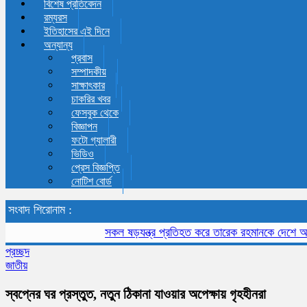
বিশেষ প্রতিবেদন
রম্যরস
ইতিহাসের এই দিনে
অন্যান্য
প্রবাস
সম্পাদকীয়
সাক্ষাৎকার
চাকরির খবর
ফেসবুক থেকে
বিজ্ঞাপন
ফটো গ্যালারী
ভিডিও
প্রেস বিজ্ঞপ্তি
নোটিশ বোর্ড
সংবাদ শিরোনাম :
সকল ষড়যন্ত্র প্রতিহত করে তারেক রহমানকে দেশে আনতে হব
প্রচ্ছদ
জাতীয়
স্বপ্নের ঘর প্রস্তুত, নতুন ঠিকানা যাওয়ার অপেক্ষায় গৃহহীনরা