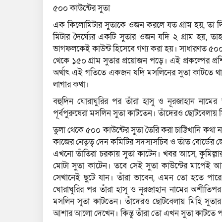
৫০০ কাউন্টের সুতা
এক কিলোমিটার সুতাকে ওজন করলে যত গ্রাম হয়, তা দিয়
মিটার দৈর্ঘ্যের একটি সুতার ওজন যদি ২ গ্রাম হয়
ভাগফলকেই কাউন্ট হিসেবে গণ্য করা হয়। সাধারণত ৫০
থেকে ১৫০ গ্রাম সুতার প্রয়োজন পড়ে। এই প্রকল্পের প্রশ
অর্থাৎ এই গতিতে একজন যদি মসলিনের সুতা কাটতে থাকে
লাগার কথা।
বহুদিন ঘোরাঘুরির পর তাঁরা হাসু ও নূরজাহান নামের 
পূর্বপুরুষেরা মসলিন সুতা কাটতেন। তাঁদেরও ছোটবেলায় মি
তুলা থেকে ৫০০ কাউন্টের সুতা তৈরি করা চাট্টিখানি কথা 
কাজের নেতৃত্ব দেন কমিটির সদস্যসচিব ও তাঁত বোর্ডের জ্য
এখনো তাঁতিরা চরকায় সুতা কাটেন। খবর আসে, কুমিল্লার
মোটা সুতা কাটেন। তবে সেই সুতা কাউন্টের মাপেই আস
সেখানেই ছুটে যান। তাঁরা ভাবেন, এমন তো হতে পারে 
ঘোরাঘুরির পর তাঁরা হাসু ও নূরজাহান নামের অশীতিপর দু
মসলিন সুতা কাটতেন। তাঁদেরও ছোটবেলায় মিহি সুতার স্
আশার আলো দেখেন। কিন্তু তাঁরা তো এখন সুতা কাটতে প