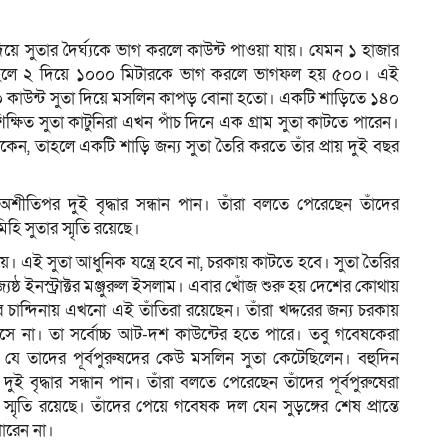
ে সুতার দৈর্ঘ্যকে ভাগ করলে কাউন্ট পাওয়া যায়। যেমন ১ হাজার
, তাহলে ২ দিয়ে ১০০০ মিটারকে ভাগ করলে ভাগফল হয় ৫০০। এই
০ কাউন্ট সুতা দিয়ে মসলিন কাপড় বোনা হতো। একটি শাড়িতে ১৪০
িক্ষিত সুতা কাটুনিরা এখন পাঁচ দিনে এক গ্রাম সুতা কাটতে পারেন।
ন, তাহলে একটি শাড়ি জন্য সুতা তৈরি করতে তাঁর প্রায় দুই বছর
অশীতিপর দুই বৃদ্ধার সন্ধান পান। তাঁরা বলতে পেরেছেন তাঁদের
হি সুতার স্মৃতি রয়েছে।
নয়। এই সুতা আধুনিক যন্ত্রে হবে না, চরকায় কাটতে হবে। সুতা তৈরির
েষ্ঠ ইনস্ট্রাক্টর মঞ্জুরুল ইসলাম। এবার খোঁজ শুরু হয় দেশের কোথায়
 চান্দিনায় এখনো এই তাঁতিরা রয়েছেন। তাঁরা খদ্দরের জন্য চরকায়
ে না। তা সর্বোচ্চ আট-দশ কাউন্টের হতে পারে। তবু গবেষকেরা
যে তাদের পূর্বপুরুষদের কেউ মসলিন সুতা কেটেছিলেন। বহুদিন
ই বৃদ্ধার সন্ধান পান। তাঁরা বলতে পেরেছেন তাঁদের পূর্বপুরুষেরা
মৃতি রয়েছে। তাঁদের পেয়ে গবেষক দল যেন সুড়ঙ্গের শেষ প্রান্তে
ারেন না।