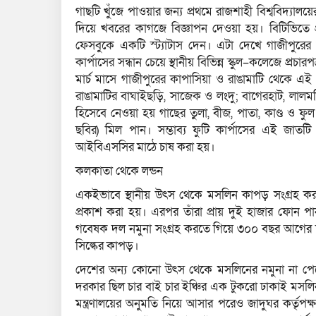
গাছটি খুঁজে পাওয়ার জন্য প্রথমে রাজশাহী বিশ্ববিদ্যা
দিয়ে খবরের কাগজে বিজ্ঞাপন দেওয়া হয়। বিটিভিতে প্রচা
ফেসবুকে একটি স্ট্যাটাস দেন। এটা দেখে গাজীপুরের
কার্পাসের সন্ধান চেয়ে স্থানীয় বিভিন্ন স্কুল–কলেজে প্
মার্চ মাসে গাজীপুরের কাপাসিয়া ও রাঙামাটি থেকে 
রাঙামাটির বাঘাইছড়ি, সাজেক ও লংদু; বাগেরহাট, লালমন
হিসেবে নেওয়া হয় গাছের তুলা, বীজ, পাতা, কাণ্ড ও ফু
ছবির) মিল পান। সম্ভাব্য ফুটি কার্পাসের এই জাতটি র
আইবিএসসির মাঠে চাষ করা হয়।
কলকাতা থেকে লন্ডন
একইভাবে স্থানীয় উৎস থেকে মসলিন কাপড় সংগ্রহ করার
প্রকাশ করা হয়। এরপর তাঁরা প্রায় দুই হাজার ফোন প
গবেষক দল নমুনা সংগ্রহ করতে গিয়ে ৩০০ বছর আগের শ
সিল্কের কাপড়।
দেশের অন্য কোনো উৎস থেকে মসলিনের নমুনা না পেয়ে
দরকার ছিল চার বাই চার ইঞ্চির এক টুকরো ঢাকাই মসলিন
মন্ত্রণালয়ের অনুমতি নিয়ে আসার পরেও জাদুঘর কর্তৃ