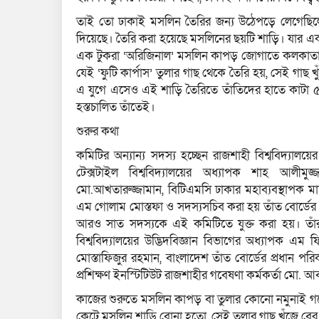
তাই তো ঢাকাই মসলিন তৈরির জন্য উঠেপড়ে লেগেছি
দিয়েছে। তৈরি করা হয়েছে মসলিনের ছয়টি শাড়ি। যার একটি 
এক টুকরা ‘অরিজিনাল’ মসলিন কাপড় জোগাতে কলকাতা থে
যেই ‘ফুটি কার্পাস’ তুলার গাছ থেকে তৈরি হয়, সেই গাছ খুঁ
এ যুগে এসেও এই শাড়ি তৈরিতে তাঁতিদের হাতে কাটা 
হস্তচালিত তাঁতেই।
শুরুর কথা
কমিটির অন্যান্য সদস্য হচ্ছেন রাজশাহী বিশ্ববিদ্যাল
টেক্সটাইল বিশ্ববিদ্যালয়ের অধ্যাপক শাহ আলীমুজ
মো.আখতারুজ্জামান, বিটিএমসি ঢাকার মহাব্যবস্থাপক 
এম গোলাম মোস্তফা ও সদস্যসচিব করা হয় তাঁত বোর্ডের জ্যে
আরও সাত সদস্যকে এই কমিটিতে যুক্ত করা হয়। তাঁরা
বিশ্ববিদ্যালয়ের উদ্ভিদবিজ্ঞান বিভাগের অধ্যাপক এম ফ
মোস্তাফিজুর রহমান, বাংলাদেশ তাঁত বোর্ডের প্রধান 
প্রশিক্ষণ ইনস্টিটিউট রাজশাহীর গবেষণা কর্মকর্তা মো.
কাজের শুরুতে মসলিন কাপড় বা তুলার কোনো নমুনাই গবে
কেটে মসলিন শাড়ি বোনা হতো, সেই তুলার গাছ খুঁজে বের