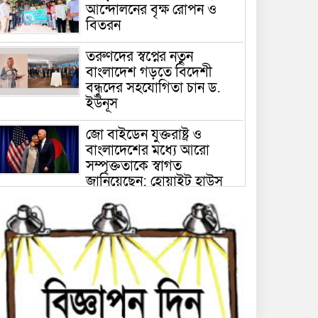
আন্দোলনের বৃক্ষ রোপন ও
বিতরন
তরুণদের স্বপ্নের নতুন
বাংলাদেশ গড়তে বিদেশী
বন্ধুদের সহযোগিতা চান ড.
ইউনূস
জো বাইডেন যুক্তরাষ্ট্র ও
বাংলাদেশের মধ্যে আরো
সম্পৃক্ততাকে স্বাগত
জানিয়েছেন: হোয়াইট হাউস
‘দেশে বৈষম্যহীন সমাজ প্রতিষ্ঠা
হলেই আমার সন্তানের আত্মদান
সার্থক হবে’- শহিদ মানিকের
বাবা
লা লিগা: দারুণভাবে ফিরে
এসেও মাদ্রিদের সাথে পেরে