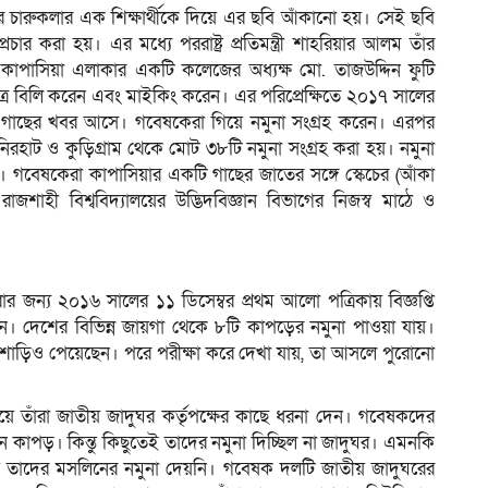
লয়ের চারুকলার এক শিক্ষার্থীকে দিয়ে এর ছবি আঁকানো হয়। সেই ছবি
র করা হয়। এর মধ্যে পররাষ্ট্র প্রতিমন্ত্রী শাহরিয়ার আলম তাঁর
 কাপাসিয়া এলাকার একটি কলেজের অধ্যক্ষ মো. তাজউদ্দিন ফুটি
রচারপত্র বিলি করেন এবং মাইকিং করেন। এর পরিপ্রেক্ষিতে ২০১৭ সালের
এই গাছের খবর আসে। গবেষকেরা গিয়ে নমুনা সংগ্রহ করেন। এরপর
িরহাট ও কুড়িগ্রাম থেকে মোট ৩৮টি নমুনা সংগ্রহ করা হয়। নমুনা
ল। গবেষকেরা কাপাসিয়ার একটি গাছের জাতের সঙ্গে স্কেচের (আঁকা
াজশাহী বিশ্ববিদ্যালয়ের উদ্ভিদবিজ্ঞান বিভাগের নিজস্ব মাঠে ও
 জন্য ২০১৬ সালের ১১ ডিসেম্বর প্রথম আলো পত্রিকায় বিজ্ঞপ্তি
ান। দেশের বিভিন্ন জায়গা থেকে ৮টি কাপড়ের নমুনা পাওয়া যায়।
াড়িও পেয়েছেন। পরে পরীক্ষা করে দেখা যায়, তা আসলে পুরোনো
 তাঁরা জাতীয় জাদুঘর কর্তৃপক্ষের কাছে ধরনা দেন। গবেষকদের
 কাপড়। কিন্তু কিছুতেই তাদের নমুনা দিচ্ছিল না জাদুঘর। এমনকি
পক্ষ তাদের মসলিনের নমুনা দেয়নি। গবেষক দলটি জাতীয় জাদুঘরের