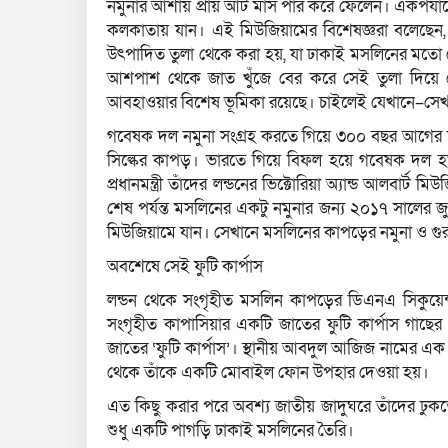
নমুনার আশায় প্রায় আট মাস পার করে ফেলেন। একপর্যায়ে
কলকাতায় যান। এই মিউজিয়ামের বিশেষজ্ঞরা বলেছেন, ম
উৎপাদিত তুলা থেকে করা হয়, যা ঢাকাই মসলিনের মতো 
আশপাশ থেকে জাত খুঁজে বের করে সেই তুলা দিয়ে
আবহাওয়ার বিশেষ ভূমিকা রয়েছে। চাইলেই যেখানে–সেখা
গবেষক দল নমুনা সংগ্রহ করতে গিয়ে ৩০০ বছর আগের শ
সিল্কের কাপড়। ভারতে গিয়ে বিফল হয়ে গবেষক দল 
প্রধানমন্ত্রী তাঁদের লন্ডনের ভিক্টোরিয়া অ্যান্ড আলবা
শেষ পর্যন্ত মসলিনের একটু নমুনার জন্য ২০১৭ সালের 
মিউজিয়ামে যান। সেখানে মসলিনের কাপড়ের নমুনা ও গুরুত্ব
অবশেষে সেই ফুটি কার্পাস
লন্ডন থেকে সংগৃহীত মসলিন কাপড়ের ডিএনএ সিকুয়ে
সংগৃহীত কাপাসিয়ার একটি জাতের ফুটি কার্পাস গাছের 
জাতের ‘ফুটি কার্পাস’। স্থানীয় আবদুল আজিজ নামের এক ব
থেকে তাঁকে একটি মোবাইল ফোন উপহার দেওয়া হয়।
এত কিছু করার পরে অবশ্য জাতীয় জাদুঘরে তাঁদের ঢুকত
শুধু একটি পাগড়ি ঢাকাই মসলিনের তৈরি।