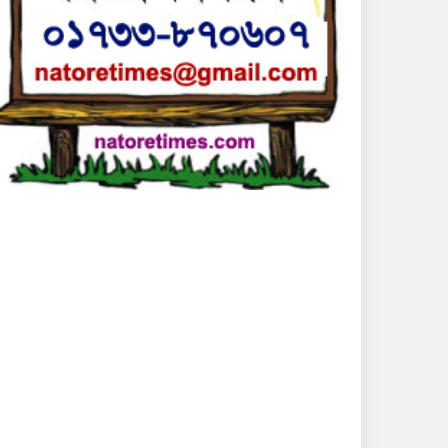
উঠেনি আলাভেস
দশ বছরের জয়খরা কাটিয়ে
বিশ্বকাপের সেমিফাইনালে
খেলার স্বপ্ন বাংলাদেশের
ফের নিষ্ক্রিয় জিমেইল
অ্যাকাউন্ট বন্ধের সিদ্ধান্ত
পাবলিক বিশ্ববিদ্যালয়গুলোতে
বাড়ছে সেশনজটের শঙ্কা
শত শত অবৈধ ব্লাড ব্যাংকে
চলছে মেয়াদোত্তীর্ণ রক্ত বিক্রি