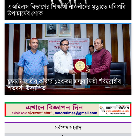
এআইএস বিভাগের শিক্ষার্থী নাজনীনের মৃত্যুতে যবিপ্রবি
উপাচার্যের শোক
চুয়েটে জাতীয় কবি’র ১২৩তম জন্মবাষিকী “বিদ্রোহীর
শতবর্ষ” উদ্যাপিত
সর্বশেষ সংবাদ