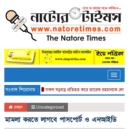
Toggle
naviga
সংবাদ শিরোনাম :
সকল ষড়যন্ত্র প্রতিহত করে তারেক রহমানকে দেশে আনতে হ
প্রচ্ছদ
Uncategorized
মামলা করতে লাগবে পাসপোর্ট ও এনআইডি