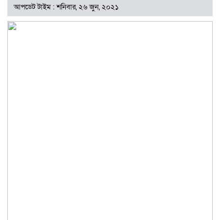
আপডেট টাইম : শনিবার, ২৬ জুন, ২০২১