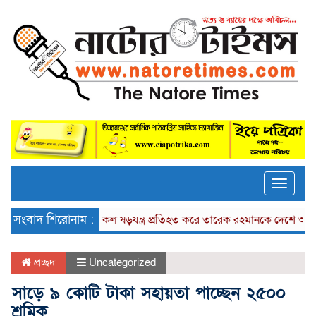
Toggle
naviga
সংবাদ শিরোনাম :
সকল ষড়যন্ত্র প্রতিহত করে তারেক রহমানকে দেশে আনতে হবে:
প্রচ্ছদ
Uncategorized
সাড়ে ৯ কোটি টাকা সহায়তা পাচ্ছেন ২৫০০
শ্রমিক