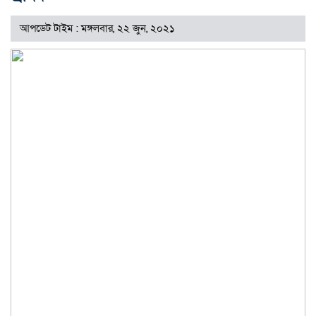
আপডেট টাইম : মঙ্গলবার, ২২ জুন, ২০২১