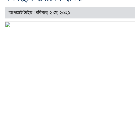
আপডেট টাইম : রবিবার, ২ মে, ২০২১