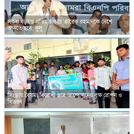
সকল ষড়যন্ত্র প্রতিহত করে তারেক রহমানকে দেশে
আনতে হবে: দুলু
সিংড়ায় বৈষম্য বিরোধী ছাত্র আন্দোলনের বৃক্ষ রোপন ও
বিতরন