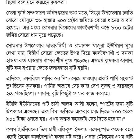
ছিলো বলে মনে করছেন কৃষকরা।
জেলা কৃষি সম্প্রসারণ অধিদপ্তরের তথ্য মতে, সিংড়া উপজেলায় চলতি
বোরো মৌসুমে ৩৬ হাজার ৬০০ হেক্টর জমিতে বোরো ধানের আবাদ
হয়েছে। এর মধ্যে রোববার বিকেলের কালবৈশাখী ঝড়ে ৮০০ হেক্টর
জমির বোরো ধান নুয়ে পড়েছে।
সোমবার উপজেলার ছাতারদিঘী ও রামানন্দ খাজুরা ইউনিয়ন ঘুরে
দেখা যায়, বিস্তীর্ণ বোরো ক্ষেতের উপর দিয়ে কালবৈশাখী ও দমকা
হাওয়া বয়ে যাওয়ায় ধানের শীষ নুয়ে পড়েছে। এসময় কৃষকরা জানান,
বৃষ্টি কম হওয়ায় ক্ষেতে জলাবদ্ধতা সৃষ্টি হয়নি।
এদিকে, চলনবিলে পানির স্তর নিচে নেমে যাওয়ায় প্রকট পানি সংকটে
ভুগছিলেন কৃষকরা। পানির অভাবে সেচ কাজ বেশ দুরুহ ও ব্যয়বহুল
হয়ে পড়েছিলো। সামান্য বৃষ্টি কিছুটা সেচের কাজ করেছে।
ইটালি ইউনিয়নের পাট চাষী আদম আলী বলেন, “পাটের জন্য বৃষ্টি
উপকারে এসেছে। এক বিঘা জমিতে একবার সেচ দিতে ৮০০ থেকে
৯০০ টাকা গুনতে হয়। এখন অন্তত কয়েকটা সেচ দিতে হবে না।”
কলম ইউনিয়নের তিল চাষী রফিকুল ইসলাম বলেন,”গত কয়েক বছর
ধরেই চৈত্রের কালবৈশাখী ফসল নষ্ট করে। এবার মৌসুমের প্রথম বৃষ্টি