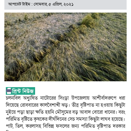
আপডেট টাইম : সোমবার, ৫ এপ্রিল, ২০২১
চলনবিল অধ্যুষিত নাটোরের সিংড়া উপজেলায় আশীর্বাদরুপে ধরা
দিয়েছে রোববারের কালবৈশাখী ঝড়। তীব্র বৃষ্টিপাত না হওয়ায় কিছুটা
নুইয়ে পড়া ছাড়া ক্ষতি হয়নি মৌসুমের বড় আবাদ বোরো ধানের। বরং
পরিমিত বৃষ্টিতে কৃষকের দীর্ঘদিনের সেচ সমস্যা কিছুটা লাঘব হয়েছে।
পাট, তিল, করলাসহ বিভিন্ন ফসলের জন্য পরিমিত বৃষ্টিপাত দরকার