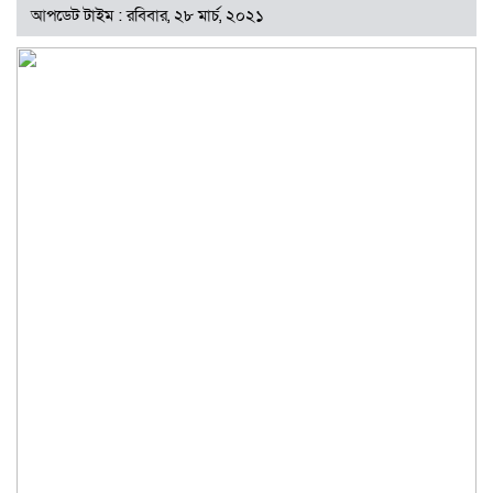
আপডেট টাইম : রবিবার, ২৮ মার্চ, ২০২১