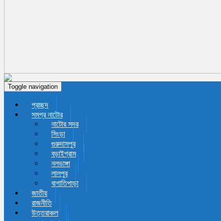
Toggle navigation
প্রচ্ছদ
সমগ্র নাটোর
নাটোর সদর
সিংড়া
গুরুদাসপুর
বড়াইগ্রাম
নলডাঙ্গা
লালপুর
বাগাতিপাড়া
জাতীয়
রাজনীতি
উত্তরাঞ্চল