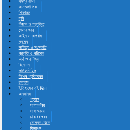
সমগ্র বাংলা
আন্তর্জাতিক
শিক্ষাঙ্গন
কৃষি
বিজ্ঞান ও প্রযুক্তি
খেলার খবর
আইন ও অপরাধ
স্বাস্থ্য
সাহিত্য ও সংস্কৃতি
প্রকৃতি ও পরিবেশ
অর্থ ও বাণিজ্য
বিনোদন
লাইফস্টাইল
বিশেষ প্রতিবেদন
রম্যরস
ইতিহাসের এই দিনে
অন্যান্য
প্রবাস
সম্পাদকীয়
সাক্ষাৎকার
চাকরির খবর
ফেসবুক থেকে
বিজ্ঞাপন