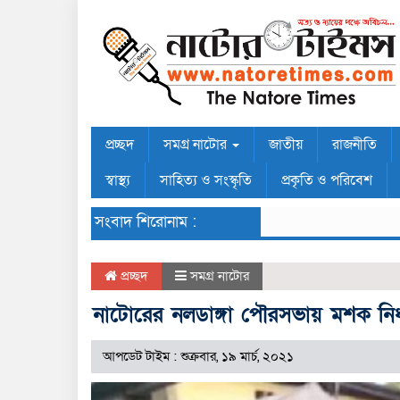
প্রচ্ছদ
সমগ্র নাটোর
জাতীয়
রাজনীতি
স্বাস্থ্য
সাহিত্য ও সংস্কৃতি
প্রকৃতি ও পরিবেশ
সংবাদ শিরোনাম :
প্রচ্ছদ
সমগ্র নাটোর
নাটোরের নলডাঙ্গা পৌরসভায় মশক নি
আপডেট টাইম : শুক্রবার, ১৯ মার্চ, ২০২১