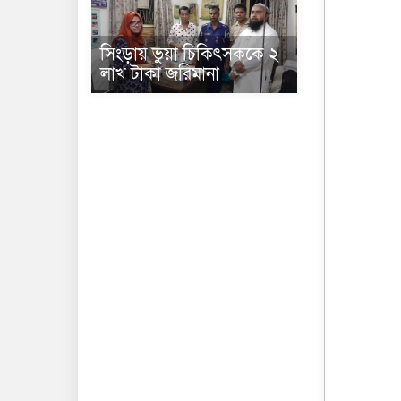
সিংড়ায় ভুয়া চিকিৎসককে ২
লাখ টাকা জরিমানা