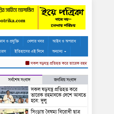
্ঞান ও প্রযুক্তি
খেলার খবর
আইন ও অপরাধ
্যরস
ইতিহাসের এই দিনে
অন্যান্য
সকল ষড়যন্ত্র প্রতিহত করে তারেক রহমানকে দেশে আনতে হবে: দুল
সর্বশেষ সংবাদ
জনপ্রিয় সংবাদ
সকল ষড়যন্ত্র প্রতিহত করে
তারেক রহমানকে দেশে আনতে
হবে: দুলু
সিংড়ায় বৈষম্য বিরোধী ছাত্র