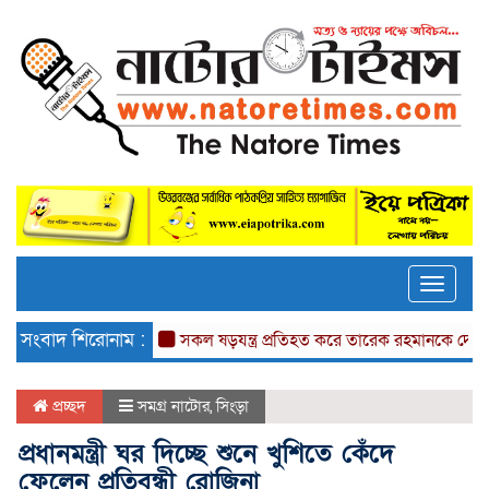
Toggle
naviga
সংবাদ শিরোনাম :
সকল ষড়যন্ত্র প্রতিহত করে তারেক রহমানকে দেশে আনতে হবে
প্রচ্ছদ
সমগ্র নাটোর
,
সিংড়া
প্রধানমন্ত্রী ঘর দিচ্ছে শুনে খুশিতে কেঁদে
ফেলেন প্রতিবন্ধী রোজিনা