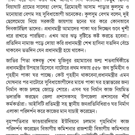
বিয়াঘাট গ্রামের সালেহা বেগম, ত্রিমোহণী আসাম পাড়ার কুলসুম ও
মনোয়ারা বেগম সহ সুবিধাভোগী অনেকের। কুলসুম বেগম বলেন, দুই
ছেলেমেয়ে নিয়ে সরকারী জায়গায় ছনের ঘর করে কোনভাবে
দিনকাটছিল তাদের। প্রধানমন্ত্রী আমাদের পাকা ঘর দিচ্ছেন শুনে খুশী
ধরে রাখতে পারছিনা। এখন আর ঝড় বৃষ্টিতে কষ্ট করতে হবেনা।
প্রতিদিন নামাজ পড়ে দোয়া করি প্রধানমন্ত্রী শেখ হাসিনা যতদিন বেঁচে
থাকবেন ততদিন যেন প্রধানমন্ত্রী হয়ে থাকেন।
জাতির পিতা বঙ্গবন্ধু শেখ মুজিবুর রহামানের জন্ম শতবার্ষিকীতে
প্রধানমন্ত্রীর উপহার হিসেবে নাটোরে প্রথম দফায় ৫৫৮ জন ভুমিহীন ও
গৃহহীন পাকা ঘর পাচ্ছে। কেউ গৃহহীন থাকবেনা,প্রধানমন্ত্রীর এমন
ঘোষনার পর নাটোরে সুবিধাভোগীদের মাঝে পাকা ঘর হস্তান্তরের জন্য
নির্মান কাজ চলছে জোড়ে শোরে। এসব ঘর নির্মান কাজ নিয়মিত
তদারকি করছেন জেলা প্রশাসকসহ উপজেলা প্রশসনের শীর্ষ
কর্মকর্তারা। আইসিটি প্রতিমন্ত্রী সহ স্থানীয় জনপ্রতিনিধিরাও ঘর নির্মাণ
এলাকা পরিদর্শন করে কাজের মান যাচাই করেছেন।
বৃহস্পতিবার ফাগুয়ারদিয়ার ইউনিয়নে চলমান গৃহনির্মাণ কাজ
পরিদর্শন করেছেন বিভাগীয় কমিশনার রাজশাহী বিভাগীয় কমিশনার