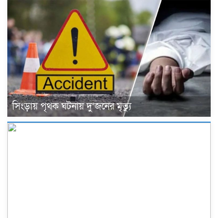
সিংড়ায় পৃথক ঘটনায় দু’জনের মৃত্যু