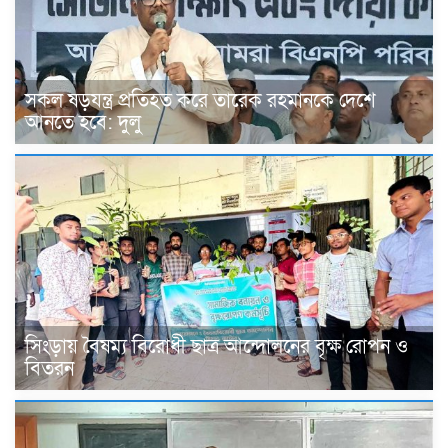
সকল ষড়যন্ত্র প্রতিহত করে তারেক রহমানকে দেশে
আনতে হবে: দুলু
সিংড়ায় বৈষম্য বিরোধী ছাত্র আন্দোলনের বৃক্ষ রোপন ও
বিতরন