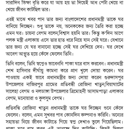
সারাদিন ভিক্ষা বৃত্তি করে যা আয় হয় তা দিয়েই আধ পেটা খেয়ে না
খেয়ে জীবন কাটছিল তার।
এরই মাঝে খবর পান তার জন্য বাংলাদেশের প্রধানমন্ত্রী তাকে ঘর
বানিয়ে দিচ্ছেন। শুধু তাকে নয়, অনেককের জন্য তৈরি করা হচ্ছে
এমন ঘর। চায়না বেগম বলেন,বিশ্বাস হয়নি তার। কিন্তু ক’দিন আগে
পলক মন্ত্রী এলাকায় এসে তার হাত ধরে নিয়ে যান সেই ঘরে। যেখানে
তার জন্য যে ঘর বানানো হচ্ছে সেই ঘর দেখিয়ে দেন। ঘর দেখে
আবেগ আপ্লুত হয়ে কেঁদে ফেলেন তিনি।
তিনি বলেন, তিনি স্বপ্নেও ভাবেননি পাকা ঘরে বাস করবেন। প্রধানমন্ত্রী
শেখ হাসিনার দীর্ঘায়ু কামনা করে প্রাণ খুলে দোয়া করেন। ঘর
পাওয়ায় একই ভাবে প্রধানমন্ত্রীর জন্য দোয়া করেন গুরুদাসপুর
উপজেলার নাজিরপুর গ্রামের প্রতিবন্ধী রোজিনা খাতুন,বিয়াঘাটের
সালেহা বেগম ও নলডাঙ্গা উপজেলার ত্রিমোহনী আসামপাড়া এলাকার
বেগম, মনোয়ারা ও কুলসুম বেগম।
প্রতিবন্ধি রোজিনা খাতুন প্রধানমন্ত্রী তাকে ঘর দিচ্ছেন শুনে কেঁদে
ফেলেন। বলেন, এমন সুখবর পাব কোনদিন কল্পনাও করিনি। অন্যের
সহায়তা নিয়ে জীবন কাটাতে গিয়ে স্বপ্ন দেখাও ভুলে গিয়েছিলাম।
পাকা ঘরে বাস করব এই আনন্দে দিন কাটাচ্ছি। কিছুই ছিলনা