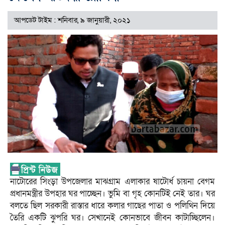
আপডেট টাইম : শনিবার, ৯ জানুয়ারী, ২০২১
নাটোরের সিংড়া উপজেলার মাঝগ্রাম এলাকার ষাটোর্ধ চায়না বেগম
প্রধানমন্ত্রীর উপহার ঘর পাচ্ছেন। ভুমি বা গৃহ কোনটিই নেই তার। ঘর
বলতে ছিল সরকারী রাস্তার ধারে কলার গাছের পাতা ও পলিথিন দিয়ে
তৈরি একটি ঝুপরি ঘর। সেখানেই কোনভাবে জীবন কাটাচ্ছিলেন।