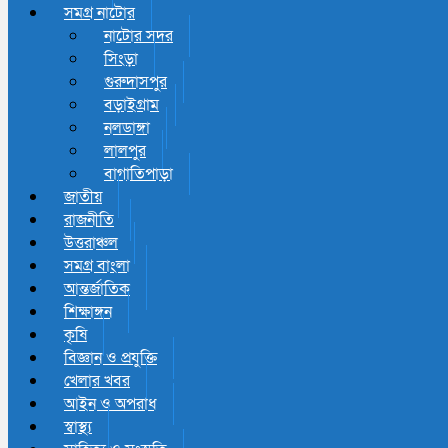
সমগ্র নাটোর
নাটোর সদর
সিংড়া
গুরুদাসপুর
বড়াইগ্রাম
নলডাঙ্গা
লালপুর
বাগাতিপাড়া
জাতীয়
রাজনীতি
উত্তরাঞ্চল
সমগ্র বাংলা
আন্তর্জাতিক
শিক্ষাঙ্গন
কৃষি
বিজ্ঞান ও প্রযুক্তি
খেলার খবর
আইন ও অপরাধ
স্বাস্থ্য