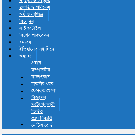
সাহিত্য ও সংস্কৃতি
প্রকৃতি ও পরিবেশ
অর্থ ও বাণিজ্য
বিনোদন
লাইফস্টাইল
বিশেষ প্রতিবেদন
রম্যরস
ইতিহাসের এই দিনে
অন্যান্য
প্রবাস
সম্পাদকীয়
সাক্ষাৎকার
চাকরির খবর
ফেসবুক থেকে
বিজ্ঞাপন
ফটো গ্যালারী
ভিডিও
প্রেস বিজ্ঞপ্তি
নোটিশ বোর্ড