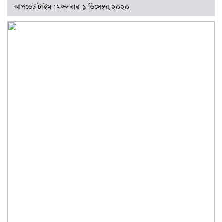
আপডেট টাইম : মঙ্গলবার, ১ ডিসেম্বর, ২০২০