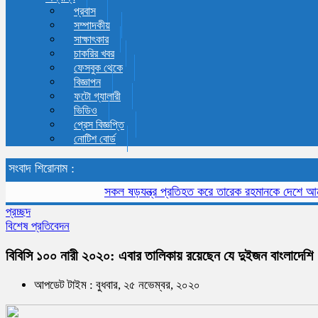
প্রবাস
সম্পাদকীয়
সাক্ষাৎকার
চাকরির খবর
ফেসবুক থেকে
বিজ্ঞাপন
ফটো গ্যালারী
ভিডিও
প্রেস বিজ্ঞপ্তি
নোটিশ বোর্ড
সংবাদ শিরোনাম :
সকল ষড়যন্ত্র প্রতিহত করে তারেক রহমানকে দেশে আনতে হবে
প্রচ্ছদ
বিশেষ প্রতিবেদন
বিবিসি ১০০ নারী ২০২০: এবার তালিকায় রয়েছেন যে দুইজন বাংলাদেশি
আপডেট টাইম : বুধবার, ২৫ নভেম্বর, ২০২০