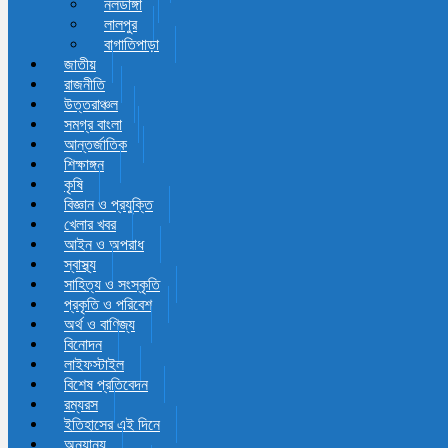
নলডাঙ্গা
লালপুর
বাগাতিপাড়া
জাতীয়
রাজনীতি
উত্তরাঞ্চল
সমগ্র বাংলা
আন্তর্জাতিক
শিক্ষাঙ্গন
কৃষি
বিজ্ঞান ও প্রযুক্তি
খেলার খবর
আইন ও অপরাধ
স্বাস্থ্য
সাহিত্য ও সংস্কৃতি
প্রকৃতি ও পরিবেশ
অর্থ ও বাণিজ্য
বিনোদন
লাইফস্টাইল
বিশেষ প্রতিবেদন
রম্যরস
ইতিহাসের এই দিনে
অন্যান্য