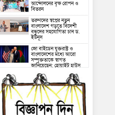
আন্দোলনের বৃক্ষ রোপন ও
বিতরন
তরুণদের স্বপ্নের নতুন
বাংলাদেশ গড়তে বিদেশী
বন্ধুদের সহযোগিতা চান ড.
ইউনূস
জো বাইডেন যুক্তরাষ্ট্র ও
বাংলাদেশের মধ্যে আরো
সম্পৃক্ততাকে স্বাগত
জানিয়েছেন: হোয়াইট হাউস
‘দেশে বৈষম্যহীন সমাজ প্রতিষ্ঠা
হলেই আমার সন্তানের আত্মদান
সার্থক হবে’- শহিদ মানিকের
বাবা
লা লিগা: দারুণভাবে ফিরে
এসেও মাদ্রিদের সাথে পেরে