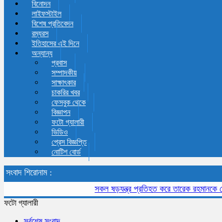
বিনোদন
লাইফস্টাইল
বিশেষ প্রতিবেদন
রম্যরস
ইতিহাসের এই দিনে
অন্যান্য
প্রবাস
সম্পাদকীয়
সাক্ষাৎকার
চাকরির খবর
ফেসবুক থেকে
বিজ্ঞাপন
ফটো গ্যালারী
ভিডিও
প্রেস বিজ্ঞপ্তি
নোটিশ বোর্ড
সংবাদ শিরোনাম :
সকল ষড়যন্ত্র প্রতিহত করে তারেক রহমানকে দেশে আন
ফটো গ্যালারী
সর্বশেষ সংবাদ