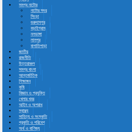
সমগ্র নাটোর
নাটোর সদর
সিংড়া
গুরুদাসপুর
বড়াইগ্রাম
নলডাঙ্গা
লালপুর
বাগাতিপাড়া
জাতীয়
রাজনীতি
উত্তরাঞ্চল
সমগ্র বাংলা
আন্তর্জাতিক
শিক্ষাঙ্গন
কৃষি
বিজ্ঞান ও প্রযুক্তি
খেলার খবর
আইন ও অপরাধ
স্বাস্থ্য
সাহিত্য ও সংস্কৃতি
প্রকৃতি ও পরিবেশ
অর্থ ও বাণিজ্য