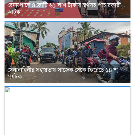
বেনাপোলে ৪কোটি ৬১ লাখ টাকার স্বর্ণসহ পাঁচারকারী
আটক
সেনাবাহিনীর সহায়তায় সাজেক থেকে ফিরেছে ১৪’শ
পর্যটক