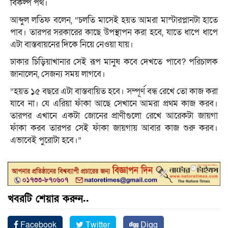
বিকল্প পথ।
আব্দুল লতিফ বলেন, “চলতি মাসেই হয়ত আমরা মাস্টারপ্লানটা হাতে
পাব। তারপর সরকারের কাছে উপস্থাপন করা হবে, যাতে ধাপে ধাপে
এটা বাস্তবায়নের দিকে নিয়ে নেওয়া যায়।
ঢাকার চিড়িয়াখানার সেই রূপ মানুষ কবে দেখতে পাবে? পরিচালক
জানালেন, সেজন্য সময় লাগবে।
“হয়ত ১৫ বছরে এটা বাস্তবায়িত হবে। সম্পূর্ণ বন্ধ রেখে তো কাজ করা
যাবে না। যে এরিয়া ফাঁকা আছে সেখানে আমরা প্রথম কাজ করব।
তারপর এখানে একটা জোনের প্রাণীগুলো রেখে আরেকটা জায়গা
ফাঁকা করব তারপর সেই ফাঁকা জায়গায় আবার কাজ শুরু করব।
এভাবেই পুরোটা হবে।”
খবরটি শেয়ার করুন..
Facebook
Twitter
Digg