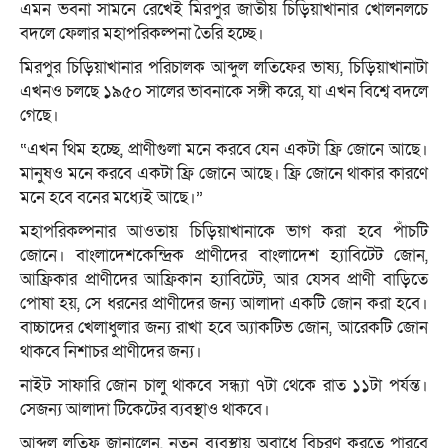
এমন ভবনা সামনে রেখেই মিরপুর জাতীয় চিড়িয়াখানার খোলনলচে
বদলে ফেলার মহাপরিকল্পনা তৈরি হচ্ছে।
মিরপুর চিড়িয়াখানার পরিচালক আব্দুল লতিফের ভাষ্য, চিড়িয়াখানাটা
এখনও চলছে ১৯৫০ সালের ভাবনাকে সঙ্গী করে, যা এখন বিশ্বে বদলে
গেছে।
“এখন থিম হচ্ছে, প্রাণীগুলা মনে করবে যেন একটা ফ্রি জোনে আছে।
মানুষও মনে করবে একটা ফ্রি জোনে আছে। ফ্রি জোনে থাকার কারণে
মনে হবে বনের মধ্যেই আছে।”
মহাপরিকল্পনার আওতায় চিড়িয়াখানাকে ভাগ করা হবে পাঁচটি
জোনে। বাংলাদেশকেন্দ্রিক প্রাণীদের বাংলাদেশ হ্যাবিটেট জোন,
আফ্রিকার প্রাণীদের আফ্রিকান হ্যাবিটেট, আর যেসব প্রাণী বাড়িতে
পোষা হয়, সে ধরনের প্রাণীদের জন্য আলাদা একটি জোন করা হবে।
বাচ্চাদের খেলাধুলার জন্য রাখা হবে অ্যাকটিভ জোন, আরেকটি জোন
থাকবে নিশাচর প্রাণীদের জন্য।
নাইট সাফারি জোন চালু থাকবে সন্ধ্যা ৭টা থেকে রাত ১১টা পর্যন্ত।
সেজন্য আলাদা টিকেটের ব্যবস্থাও থাকবে।
‍আব্দুল লতিফ জানালেন, নতুন ব্যবস্থায় অবাধে বিচরণ করতে পারবে